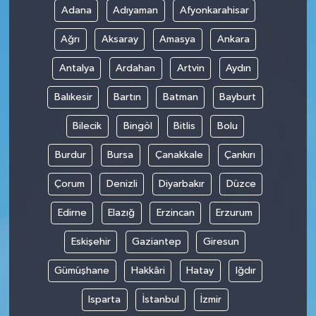
Adana
Adıyaman
Afyonkarahisar
Ağrı
Aksaray
Amasya
Ankara
Antalya
Ardahan
Artvin
Aydın
Balıkesir
Bartın
Batman
Bayburt
Bilecik
Bingöl
Bitlis
Bolu
Burdur
Bursa
Çanakkale
Çankırı
Çorum
Denizli
Diyarbakır
Düzce
Edirne
Elazığ
Erzincan
Erzurum
Eskişehir
Gaziantep
Giresun
Gümüşhane
Hakkâri
Hatay
Iğdır
Isparta
İstanbul
İzmir