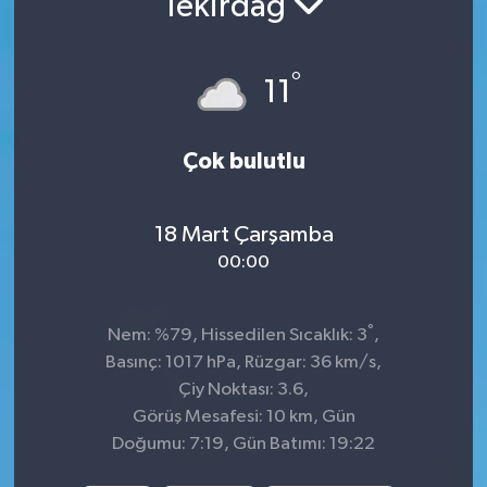
Tekirdağ
Siyaset
°
11
Spor
Çok bulutlu
18 Mart Çarşamba
00:00
°
Nem: %79, Hissedilen Sıcaklık: 3
,
Basınç: 1017 hPa, Rüzgar: 36 km/s,
Çiy Noktası: 3.6,
Görüş Mesafesi: 10 km, Gün
Doğumu: 7:19, Gün Batımı: 19:22