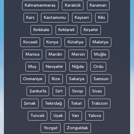
Kahramanmaraş
Karabük
Karaman
Kars
Kastamonu
Kayseri
Kilis
Kırıkkale
Kırklareli
Kırşehir
Kocaeli
Konya
Kütahya
Malatya
Manisa
Mardin
Mersin
Muğla
Muş
Nevşehir
Niğde
Ordu
Osmaniye
Rize
Sakarya
Samsun
Şanlıurfa
Siirt
Sinop
Sivas
Şırnak
Tekirdağ
Tokat
Trabzon
Tunceli
Uşak
Van
Yalova
Yozgat
Zonguldak