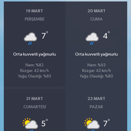
19 MART
20 MART
PERŞEMBE
CUMA
°
°
7
4
Orta kuvvetli yağmurlu
Orta kuvvetli yağmurlu
Nem: %82
Nem: %93
Rüzgar: 42 km/h
Rüzgar: 42 km/h
Yağış Olasılığı: %85
Yağış Olasılığı: %80
21 MART
22 MART
CUMARTESI
PAZAR
°
°
5
7