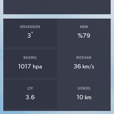
HISSEDILEN
NEM
°
3
%79
BASINÇ
RÜZGAR
1017
36
hpa
km/s
ÇIY
GÖRÜŞ
3.6
10
km