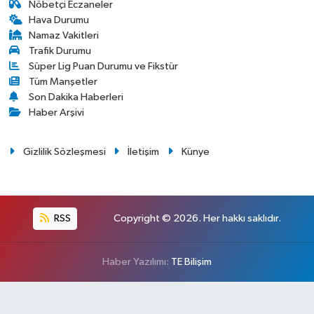
Nöbetçi Eczaneler
Hava Durumu
Namaz Vakitleri
Trafik Durumu
Süper Lig Puan Durumu ve Fikstür
Tüm Manşetler
Son Dakika Haberleri
Haber Arşivi
Gizlilik Sözleşmesi
İletişim
Künye
RSS
Copyright © 2026. Her hakkı saklıdır.
Haber Yazılımı:
TE Bilişim