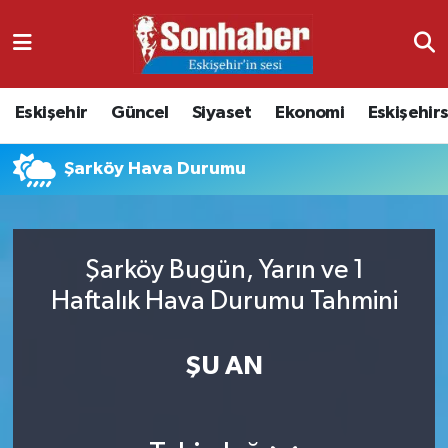
Dünya
Nöbetçi Eczaneler
Eskişehir
Güncel
Siyaset
Ekonomi
Eskişehir
Eğitim
Hava Durumu
Şarköy Hava Durumu
Ekonomi
Namaz Vakitleri
Güncel
Trafik Durumu
Şarköy Bugün, Yarın ve 1
Kültür & Sanat
Süper Lig Puan Durumu ve Fikstür
Haftalık Hava Durumu Tahmini
Magazin
Tüm Manşetler
ŞU AN
Resmi İlanlar
Son Dakika Haberleri
Sağlık
Haber Arşivi