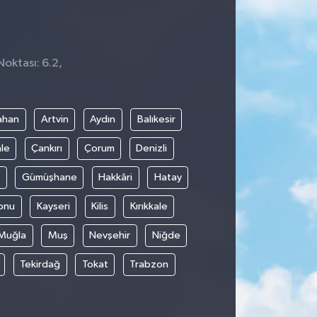
Noktası: 6.2,
ahan
Artvin
Aydın
Balıkesir
le
Çankırı
Çorum
Denizli
Gümüşhane
Hakkâri
Hatay
onu
Kayseri
Kilis
Kırıkkale
Muğla
Muş
Nevşehir
Niğde
Tekirdağ
Tokat
Trabzon