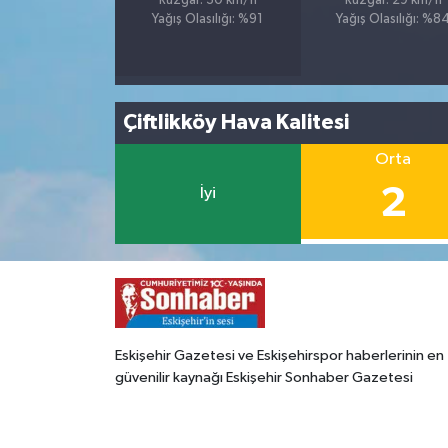
Rüzgar: 30 km/h
Rüzgar: 29 km/h
Yağış Olasılığı: %91
Yağış Olasılığı: %8
Çiftlikköy Hava Kalitesi
Orta
2
İyi
Eskişehir Gazetesi ve Eskişehirspor haberlerinin en
güvenilir kaynağı Eskişehir Sonhaber Gazetesi