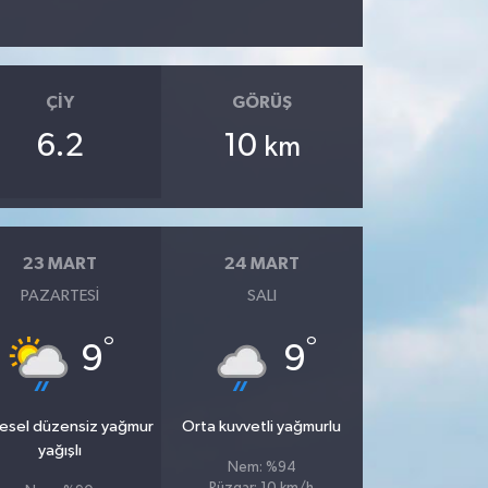
ÇIY
GÖRÜŞ
6.2
10
km
23 MART
24 MART
PAZARTESI
SALI
°
°
9
9
esel düzensiz yağmur
Orta kuvvetli yağmurlu
yağışlı
Nem: %94