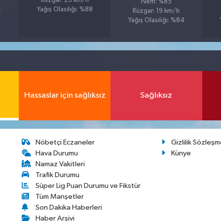
Rüzgar: 23 km/h
Nem: %85
4
Yağış Olasılığı: %88
Rüzgar: 19 km/h
Yağış Olasılığı: %84
Hassaslar için sağlıksız
Sağlıksız
Nöbetçi Eczaneler
Gizlilik Sözleşm
Hava Durumu
Künye
Namaz Vakitleri
Trafik Durumu
Süper Lig Puan Durumu ve Fikstür
Tüm Manşetler
Son Dakika Haberleri
Haber Arşivi