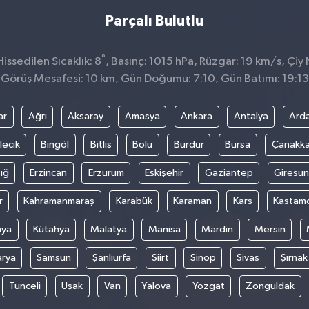
Parçalı Bulutlu
°
issedilen Sıcaklık: 8
, Basınç: 1015 hPa, Rüzgar: 19 km/s, Çiy 
Görüş Mesafesi: 10 km, Gün Doğumu: 7:10, Gün Batımı: 19:13
ar
Ağrı
Aksaray
Amasya
Ankara
Antalya
Ard
lecik
Bingöl
Bitlis
Bolu
Burdur
Bursa
Çanakka
ığ
Erzincan
Erzurum
Eskişehir
Gaziantep
Giresun
r
Kahramanmaraş
Karabük
Karaman
Kars
Kastam
nya
Kütahya
Malatya
Manisa
Mardin
Mersin
arya
Samsun
Şanlıurfa
Siirt
Sinop
Sivas
Şırnak
Tunceli
Uşak
Van
Yalova
Yozgat
Zonguldak