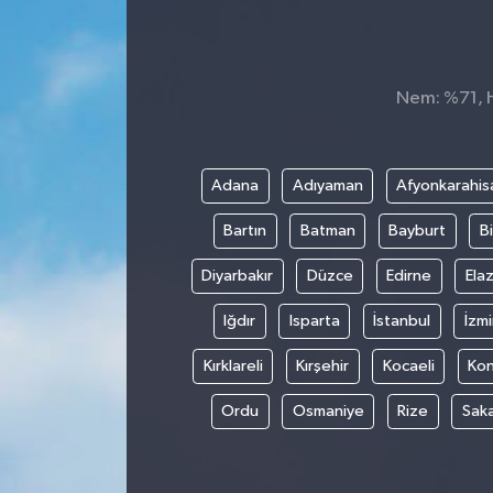
Siyaset
Spor
Nem: %71, H
Adana
Adıyaman
Afyonkarahis
Bartın
Batman
Bayburt
Bi
Diyarbakır
Düzce
Edirne
Elaz
Iğdır
Isparta
İstanbul
İzmi
Kırklareli
Kırşehir
Kocaeli
Ko
Ordu
Osmaniye
Rize
Sak