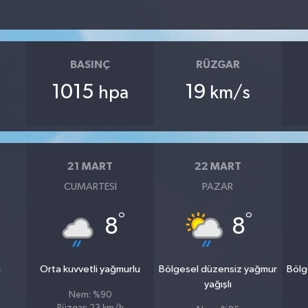
BASINÇ
RÜZGAR
1015
19
hpa
km/s
21 MART
22 MART
CUMARTESI
PAZAR
°
°
8
8
u
Orta kuvvetli yağmurlu
Bölgesel düzensiz yağmur
Bölg
yağışlı
Nem: %90