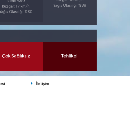
Rüzgar: 10 km/h
Nem: %90
Yağış Olasılığı: %88
Rüzgar: 17 km/h
Yağış Olasılığı: %80
Çok Sağlıksız
Tehlikeli
esi
İletişim