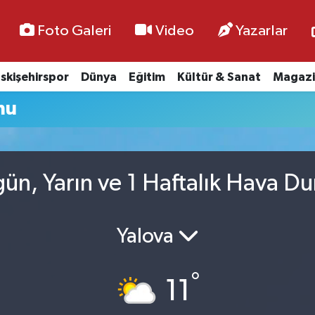
Foto Galeri
Video
Yazarlar
skişehirspor
Dünya
Eğitim
Kültür & Sanat
Magazi
mu
gün, Yarın ve 1 Haftalık Hava 
Yalova
°
11