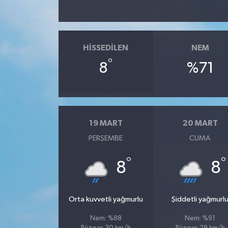
HISSEDILEN
NEM
°
8
%71
19 MART
20 MART
PERŞEMBE
CUMA
°
°
8
8
Orta kuvvetli yağmurlu
Şiddetli yağmurl
Nem: %88
Nem: %91