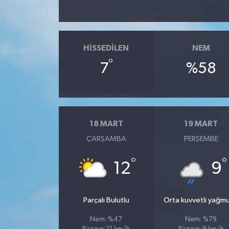
HISSEDILEN
NEM
°
7
%58
18 MART
19 MART
ÇARŞAMBA
PERŞEMBE
°
°
12
9
Parçalı Bulutlu
Orta kuvvetli yağmu
Nem: %47
Nem: %79