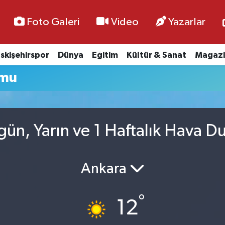
Foto Galeri
Video
Yazarlar
skişehirspor
Dünya
Eğitim
Kültür & Sanat
Magazi
umu
ün, Yarın ve 1 Haftalık Hava 
Ankara
°
12