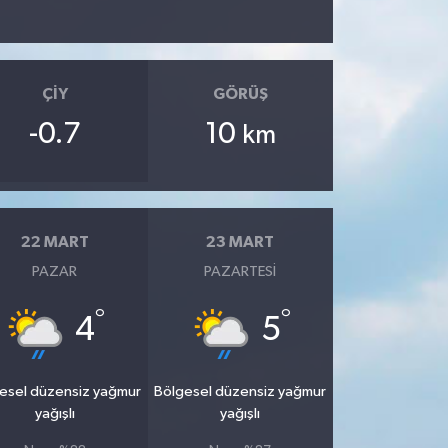
ÇIY
GÖRÜŞ
-0.7
10
km
22 MART
23 MART
PAZAR
PAZARTESI
°
°
4
5
esel düzensiz yağmur
Bölgesel düzensiz yağmur
yağışlı
yağışlı