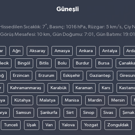
Güneşli
°
issedilen Sıcaklık: 7
, Basınç: 1016 hPa, Rüzgar: 5 km/s, Çiy N
Görüş Mesafesi: 10 km, Gün Doğumu: 7:01, Gün Batımı: 19:01
ar
Ağrı
Aksaray
Amasya
Ankara
Antalya
Ard
lecik
Bingöl
Bitlis
Bolu
Burdur
Bursa
Çanakka
ığ
Erzincan
Erzurum
Eskişehir
Gaziantep
Giresun
r
Kahramanmaraş
Karabük
Karaman
Kars
Kastam
nya
Kütahya
Malatya
Manisa
Mardin
Mersin
arya
Samsun
Şanlıurfa
Siirt
Sinop
Sivas
Şırnak
Tunceli
Uşak
Van
Yalova
Yozgat
Zonguldak