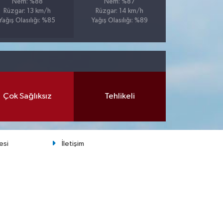
Nem: %88
Nem: %87
Rüzgar: 13 km/h
Rüzgar: 14 km/h
Yağış Olasılığı: %85
Yağış Olasılığı: %89
Çok Sağlıksız
Tehlikeli
esi
İletişim