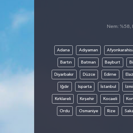
Siyaset
Spor
Nem: %58, H
Adana
Adıyaman
Afyonkarahis
Bartın
Batman
Bayburt
Bi
Diyarbakır
Düzce
Edirne
Elaz
Iğdır
Isparta
İstanbul
İzmi
Kırklareli
Kırşehir
Kocaeli
Ko
Ordu
Osmaniye
Rize
Sak