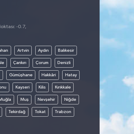
oktası: -0.7,
ahan
Artvin
Aydın
Balıkesir
le
Çankırı
Çorum
Denizli
Gümüşhane
Hakkâri
Hatay
onu
Kayseri
Kilis
Kırıkkale
Muğla
Muş
Nevşehir
Niğde
Tekirdağ
Tokat
Trabzon