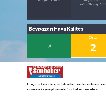
Rüzgar: 11 km/h
Rüzgar: 9 km/h
Yağış Olasılığı: %8
Beypazarı Hava Kalitesi
Orta
2
İyi
Eskişehir Gazetesi ve Eskişehirspor haberlerinin en
güvenilir kaynağı Eskişehir Sonhaber Gazetesi