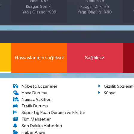
Nem: %87
Nem: %79
9
Rüzgar: 9 km/h
Rüzgar: 21 km/h
Yağış Olasılığı: %89
Yağış Olasılığı: %80
Hassaslar için sağlıksız
Sağlıksız
Nöbetçi Eczaneler
Gizlilik Sözleşm
Hava Durumu
Künye
Namaz Vakitleri
Trafik Durumu
Süper Lig Puan Durumu ve Fikstür
Tüm Manşetler
Son Dakika Haberleri
Haber Arşivi