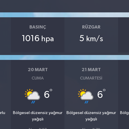
BASINÇ
RÜZGAR
1016
5
hpa
km/s
20 MART
21 MART
CUMA
CUMARTESI
°
°
6
6
rlu
Bölgesel düzensiz yağmur
Bölgesel düzensiz yağmur
Bölg
yağışlı
yağışlı