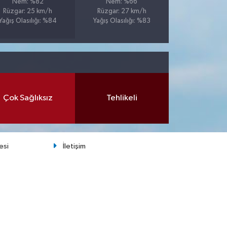
Nem: %82
Nem: %66
Rüzgar: 25 km/h
Rüzgar: 27 km/h
Yağış Olasılığı: %84
Yağış Olasılığı: %83
Çok Sağlıksız
Tehlikeli
esi
İletişim