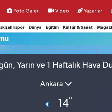
Foto Galeri
Video
Yazarlar
skişehirspor
Dünya
Eğitim
Kültür & Sanat
Magazi
umu
ün, Yarın ve 1 Haftalık Hava 
Ankara
°
14