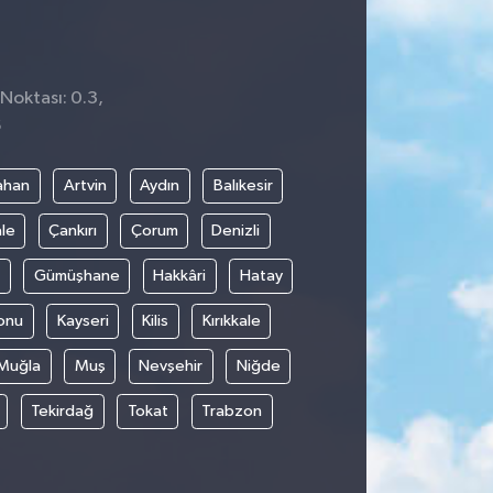
Noktası: 0.3,
6
ahan
Artvin
Aydın
Balıkesir
le
Çankırı
Çorum
Denizli
Gümüşhane
Hakkâri
Hatay
onu
Kayseri
Kilis
Kırıkkale
Muğla
Muş
Nevşehir
Niğde
Tekirdağ
Tokat
Trabzon