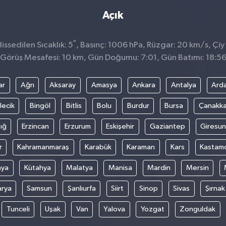
Açık
°
ssedilen Sıcaklık: 5
, Basınç: 1006 hPa, Rüzgar: 20 km/s, Çiy 
Görüş Mesafesi: 10 km, Gün Doğumu: 7:01, Gün Batımı: 18:5
ar
Ağrı
Aksaray
Amasya
Ankara
Antalya
Ard
lecik
Bingöl
Bitlis
Bolu
Burdur
Bursa
Çanakka
ığ
Erzincan
Erzurum
Eskişehir
Gaziantep
Giresun
r
Kahramanmaraş
Karabük
Karaman
Kars
Kastam
nya
Kütahya
Malatya
Manisa
Mardin
Mersin
arya
Samsun
Şanlıurfa
Siirt
Sinop
Sivas
Şırnak
Tunceli
Uşak
Van
Yalova
Yozgat
Zonguldak