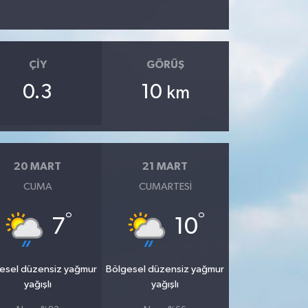
ÇIY
GÖRÜŞ
0.3
10
km
20 MART
21 MART
CUMA
CUMARTESI
°
°
7
10
esel düzensiz yağmur
Bölgesel düzensiz yağmur
yağışlı
yağışlı