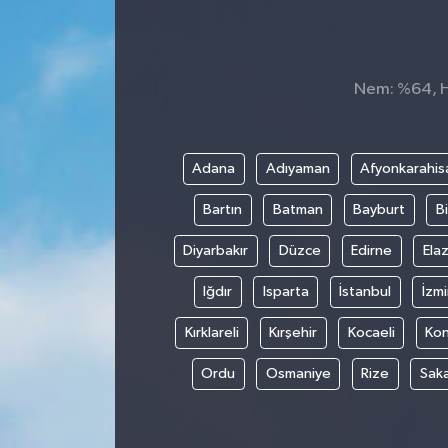
Siyaset
Spor
Nem: %64, Hi
Adana
Adıyaman
Afyonkarahis
Bartın
Batman
Bayburt
Bi
Diyarbakır
Düzce
Edirne
Elaz
Iğdır
Isparta
İstanbul
İzmi
Kırklareli
Kırşehir
Kocaeli
Ko
Ordu
Osmaniye
Rize
Sak