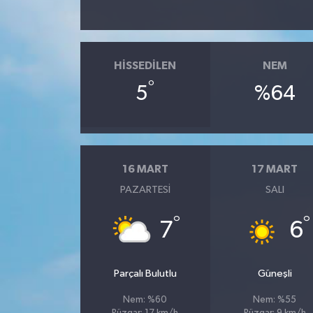
HISSEDILEN
NEM
°
5
%64
16 MART
17 MART
PAZARTESI
SALI
°
°
7
6
Parçalı Bulutlu
Güneşli
Nem: %60
Nem: %55