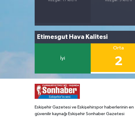
Rüzgar: 17 km/h
Rüzgar: 9 km/h
Etimesgut Hava Kalitesi
Orta
2
İyi
Eskişehir Gazetesi ve Eskişehirspor haberlerinin en
güvenilir kaynağı Eskişehir Sonhaber Gazetesi