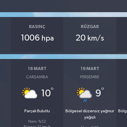
BASINÇ
RÜZGAR
1006
20
hpa
km/s
18 MART
19 MART
ÇARŞAMBA
PERŞEMBE
°
°
10
9
Parçalı Bulutlu
Bölgesel düzensiz yağmur
Bölg
yağışlı
Nem: %52