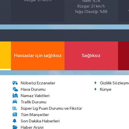
Rüzgar: 21 km/h
Nem: %78
Rüzgar: 21 km/h
Yağış Olasılığı: %88
Hassaslar için sağlıksız
Sağlıksız
Nöbetçi Eczaneler
Gizlilik Sözleşm
Hava Durumu
Künye
Namaz Vakitleri
Trafik Durumu
Süper Lig Puan Durumu ve Fikstür
Tüm Manşetler
Son Dakika Haberleri
Haber Arşivi