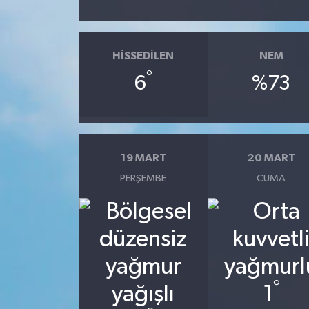
HISSEDILEN
NEM
°
6
%73
19 MART
20 MART
PERŞEMBE
CUMA
°
1