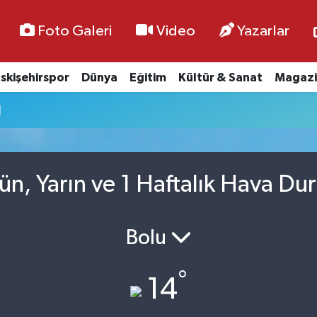
Foto Galeri
Video
Yazarlar
skişehirspor
Dünya
Eğitim
Kültür & Sanat
Magazi
u
n, Yarın ve 1 Haftalık Hava Du
Bolu
°
14