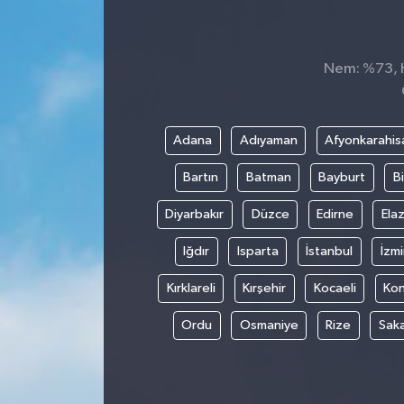
Siyaset
Nem: %73, Hi
Spor
Adana
Adıyaman
Afyonkarahis
Bartın
Batman
Bayburt
Bi
Diyarbakır
Düzce
Edirne
Elaz
Iğdır
Isparta
İstanbul
İzmi
Kırklareli
Kırşehir
Kocaeli
Ko
Ordu
Osmaniye
Rize
Sak