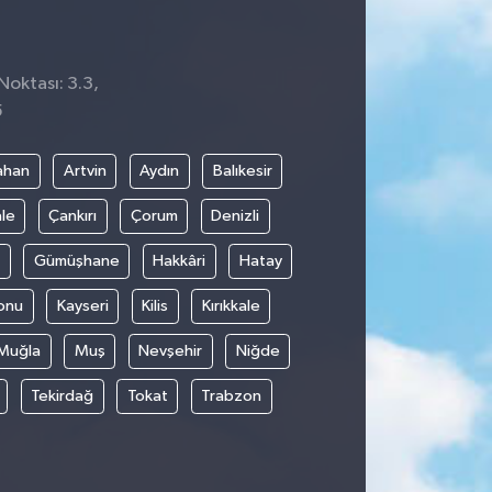
Noktası: 3.3,
5
ahan
Artvin
Aydın
Balıkesir
le
Çankırı
Çorum
Denizli
Gümüşhane
Hakkâri
Hatay
onu
Kayseri
Kilis
Kırıkkale
Muğla
Muş
Nevşehir
Niğde
Tekirdağ
Tokat
Trabzon