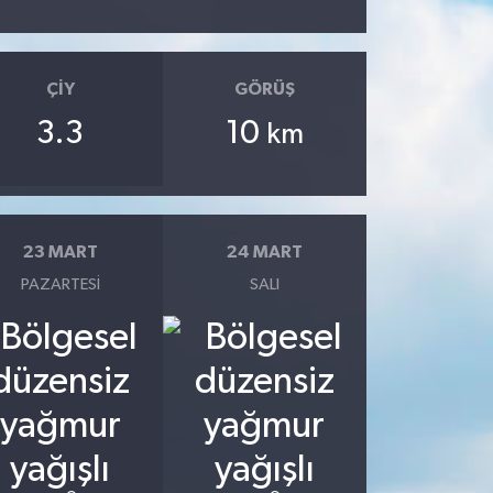
ÇIY
GÖRÜŞ
3.3
10
km
23 MART
24 MART
PAZARTESI
SALI