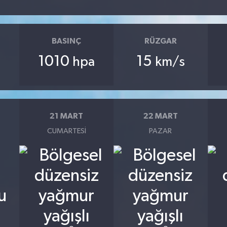
BASINÇ
RÜZGAR
1010
15
hpa
km/s
21 MART
22 MART
CUMARTESI
PAZAR