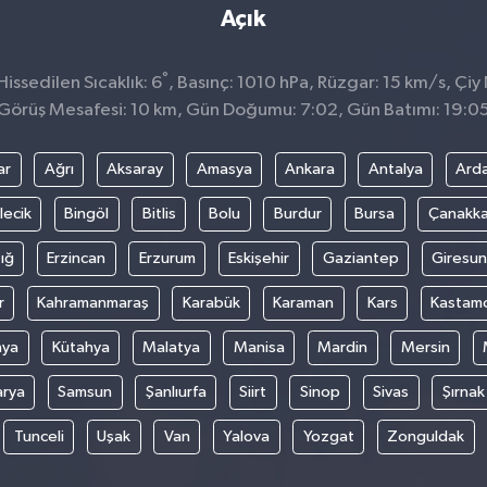
Açık
°
ssedilen Sıcaklık: 6
, Basınç: 1010 hPa, Rüzgar: 15 km/s, Çiy 
Görüş Mesafesi: 10 km, Gün Doğumu: 7:02, Gün Batımı: 19:0
ar
Ağrı
Aksaray
Amasya
Ankara
Antalya
Ard
lecik
Bingöl
Bitlis
Bolu
Burdur
Bursa
Çanakka
ığ
Erzincan
Erzurum
Eskişehir
Gaziantep
Giresun
r
Kahramanmaraş
Karabük
Karaman
Kars
Kastam
nya
Kütahya
Malatya
Manisa
Mardin
Mersin
arya
Samsun
Şanlıurfa
Siirt
Sinop
Sivas
Şırnak
Tunceli
Uşak
Van
Yalova
Yozgat
Zonguldak