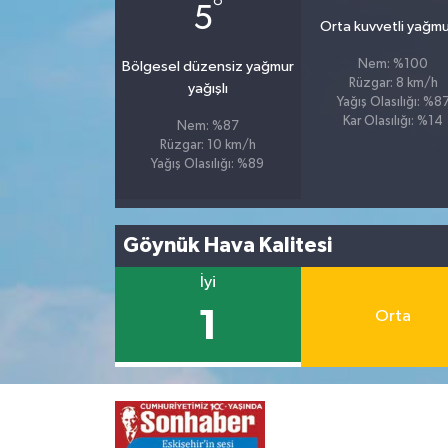
°
5
Orta kuvvetli yağmu
Nem: %100
Bölgesel düzensiz yağmur
Rüzgar: 8 km/h
yağışlı
Yağış Olasılığı: %8
Kar Olasılığı: %14
Nem: %87
Rüzgar: 10 km/h
Yağış Olasılığı: %89
Göynük Hava Kalitesi
İyi
1
Orta