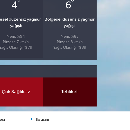
°
°
4
6
esel düzensiz yağmur
Bölgesel düzensiz yağmur
yağışlı
yağışlı
Nem: %94
Nem: %83
Rüzgar: 7 km/h
Rüzgar: 8 km/h
Yağış Olasılığı: %79
Yağış Olasılığı: %89
Çok Sağlıksız
Tehlikeli
esi
İletişim