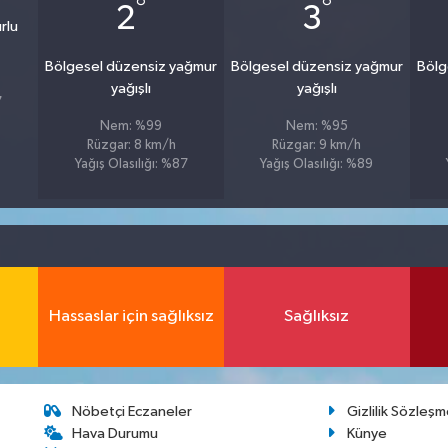
°
°
2
3
rlu
Bölgesel düzensiz yağmur
Bölgesel düzensiz yağmur
Bölg
yağışlı
yağışlı
7
Nem: %99
Nem: %95
Rüzgar: 8 km/h
Rüzgar: 9 km/h
Yağış Olasılığı: %87
Yağış Olasılığı: %89
Hassaslar için sağlıksız
Sağlıksız
Nöbetçi Eczaneler
Gizlilik Sözleşm
Hava Durumu
Künye