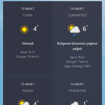
13 MART
14 MART
CUMA
CUMARTESI
°
°
4
6
Güneşli
Bölgesel düzensiz yağmur
yağışlı
Nem: %72
Rüzgar: 16 km/h
Nem: %62
Rüzgar: 7 km/h
Yağış Olasılığı: %82
15 MART
16 MART
PAZAR
PAZARTESI
°
°
4
1