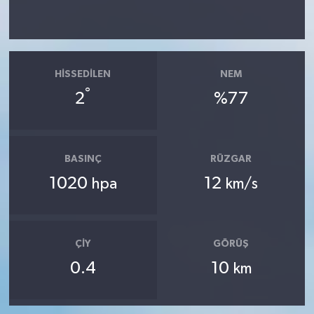
HISSEDILEN
NEM
°
2
%77
BASINÇ
RÜZGAR
1020
12
hpa
km/s
ÇIY
GÖRÜŞ
0.4
10
km