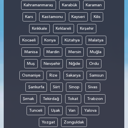
Kahramanmaraş
Karabük
Karaman
Kars
Kastamonu
Kayseri
Kilis
Kırıkkale
Kırklareli
Kırşehir
Kocaeli
Konya
Kütahya
Malatya
Manisa
Mardin
Mersin
Muğla
Muş
Nevşehir
Niğde
Ordu
Osmaniye
Rize
Sakarya
Samsun
Şanlıurfa
Siirt
Sinop
Sivas
Şırnak
Tekirdağ
Tokat
Trabzon
Tunceli
Uşak
Van
Yalova
Yozgat
Zonguldak