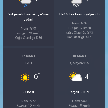
Bölgesel düzensiz yağmur
Hafif dondurucu yağmurlu
yağışlı
Nem: %76
Rüzgar: 17 km/h
Nem: %70
Yağış Olasılığı: %75
Rüzgar: 20 km/h
Kar Olasılığı: %15
Yağış Olasılığı: %86
17 MART
18 MART
SALI
ÇARŞAMBA
°
°
0
4
Güneşli
Parçalı Bulutlu
Nem: %77
Nem: %52
Rüzgar: 10 km/h
Rüzgar: 8 km/h