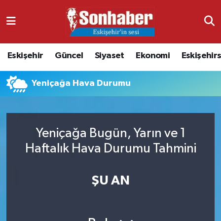
Dünya
Nöbetçi Eczaneler
Eskişehir
Güncel
Siyaset
Ekonomi
Eskişehir
Eğitim
Hava Durumu
Yeniçağa Hava Durumu
Ekonomi
Namaz Vakitleri
Güncel
Trafik Durumu
Yeniçağa Bugün, Yarın ve 1
Kültür & Sanat
Süper Lig Puan Durumu ve Fikstür
Haftalık Hava Durumu Tahmini
Magazin
Tüm Manşetler
ŞU AN
Resmi İlanlar
Son Dakika Haberleri
Sağlık
Haber Arşivi