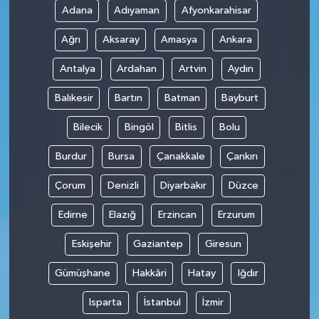
Adana
Adıyaman
Afyonkarahisar
Ağrı
Aksaray
Amasya
Ankara
Antalya
Ardahan
Artvin
Aydın
Balıkesir
Bartın
Batman
Bayburt
Bilecik
Bingöl
Bitlis
Bolu
Burdur
Bursa
Çanakkale
Çankırı
Çorum
Denizli
Diyarbakır
Düzce
Edirne
Elazığ
Erzincan
Erzurum
Eskişehir
Gaziantep
Giresun
Gümüşhane
Hakkâri
Hatay
Iğdır
Isparta
İstanbul
İzmir