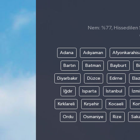
Siyaset
Spor
Nem: %77, Hissedilen S
Adana
Adıyaman
Afyonkarahis
Bartın
Batman
Bayburt
Bi
Diyarbakır
Düzce
Edirne
Elaz
Iğdır
Isparta
İstanbul
İzmi
Kırklareli
Kırşehir
Kocaeli
Ko
Ordu
Osmaniye
Rize
Sak