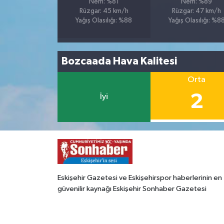
Nem: %81
Nem: %89
Rüzgar: 45 km/h
Rüzgar: 47 km/h
Yağış Olasılığı: %88
Yağış Olasılığı: %8
Bozcaada Hava Kalitesi
Orta
2
İyi
Eskişehir Gazetesi ve Eskişehirspor haberlerinin en
güvenilir kaynağı Eskişehir Sonhaber Gazetesi