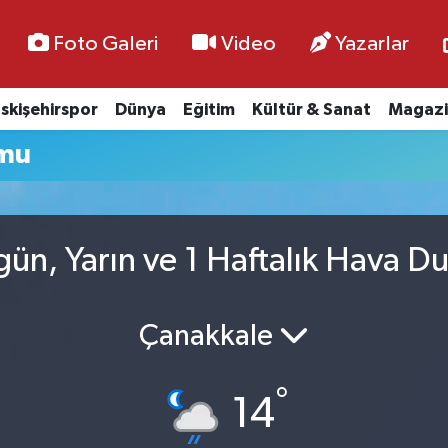
Foto Galeri
Video
Yazarlar
skişehirspor
Dünya
Eğitim
Kültür & Sanat
Magazi
mu
ün, Yarın ve 1 Haftalık Hava D
Çanakkale
°
14