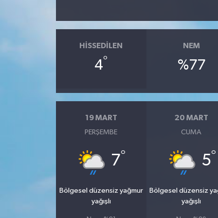
HISSEDILEN
NEM
°
4
%77
19 MART
20 MART
PERŞEMBE
CUMA
°
°
7
5
Bölgesel düzensiz yağmur
Bölgesel düzensiz y
yağışlı
yağışlı