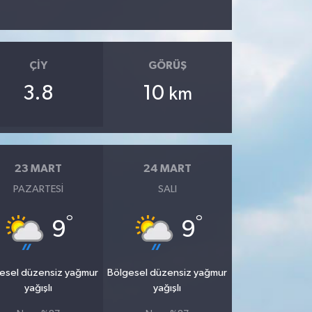
ÇIY
GÖRÜŞ
3.8
10
km
23 MART
24 MART
PAZARTESI
SALI
°
°
9
9
esel düzensiz yağmur
Bölgesel düzensiz yağmur
yağışlı
yağışlı