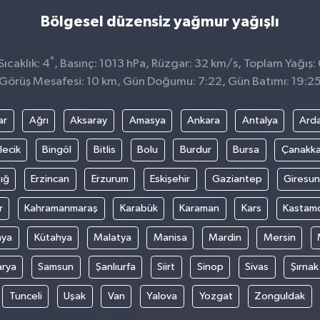
Bölgesel düzensiz yağmur yağışlı
°
ıcaklık: 4
, Basınç: 1013 hPa, Rüzgar: 32 km/s, Toplam Yağış:
Görüş Mesafesi: 10 km, Gün Doğumu: 7:22, Gün Batımı: 19:2
ar
Ağrı
Aksaray
Amasya
Ankara
Antalya
Ard
lecik
Bingöl
Bitlis
Bolu
Burdur
Bursa
Çanakka
ığ
Erzincan
Erzurum
Eskişehir
Gaziantep
Giresun
r
Kahramanmaraş
Karabük
Karaman
Kars
Kastam
nya
Kütahya
Malatya
Manisa
Mardin
Mersin
arya
Samsun
Şanlıurfa
Siirt
Sinop
Sivas
Şırnak
Tunceli
Uşak
Van
Yalova
Yozgat
Zonguldak