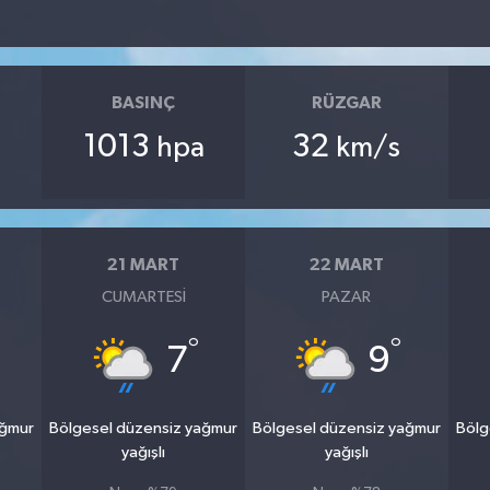
BASINÇ
RÜZGAR
1013
32
hpa
km/s
21 MART
22 MART
CUMARTESI
PAZAR
°
°
7
9
ağmur
Bölgesel düzensiz yağmur
Bölgesel düzensiz yağmur
Bölg
yağışlı
yağışlı