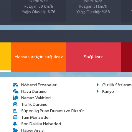
Nem: %79
Nem: %78
Rüzgar: 39 km/h
Rüzgar: 31 km/h
8
Yağış Olasılığı: %76
Yağış Olasılığı: %88
Hassaslar için sağlıksız
Sağlıksız
Nöbetçi Eczaneler
Gizlilik Sözleşm
Hava Durumu
Künye
Namaz Vakitleri
Trafik Durumu
Süper Lig Puan Durumu ve Fikstür
Tüm Manşetler
Son Dakika Haberleri
Haber Arşivi