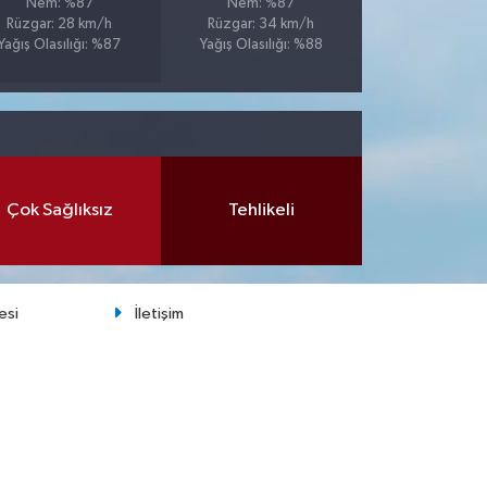
Nem: %87
Nem: %87
Rüzgar: 28 km/h
Rüzgar: 34 km/h
Yağış Olasılığı: %87
Yağış Olasılığı: %88
Çok Sağlıksız
Tehlikeli
esi
İletişim