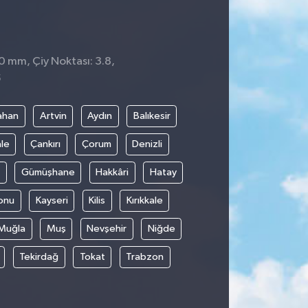
 0 mm, Çiy Noktası: 3.8,
5
ahan
Artvin
Aydın
Balıkesir
le
Çankırı
Çorum
Denizli
Gümüşhane
Hakkâri
Hatay
onu
Kayseri
Kilis
Kırıkkale
Muğla
Muş
Nevşehir
Niğde
Tekirdağ
Tokat
Trabzon