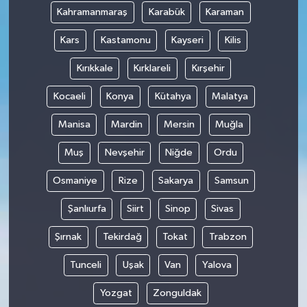
Kahramanmaraş
Karabük
Karaman
Kars
Kastamonu
Kayseri
Kilis
Kırıkkale
Kırklareli
Kırşehir
Kocaeli
Konya
Kütahya
Malatya
Manisa
Mardin
Mersin
Muğla
Muş
Nevşehir
Niğde
Ordu
Osmaniye
Rize
Sakarya
Samsun
Şanlıurfa
Siirt
Sinop
Sivas
Şırnak
Tekirdağ
Tokat
Trabzon
Tunceli
Uşak
Van
Yalova
Yozgat
Zonguldak