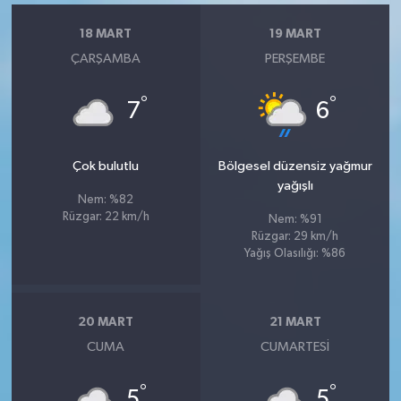
18 MART
19 MART
ÇARŞAMBA
PERŞEMBE
°
°
7
6
Çok bulutlu
Bölgesel düzensiz yağmur
yağışlı
Nem: %82
Rüzgar: 22 km/h
Nem: %91
Rüzgar: 29 km/h
Yağış Olasılığı: %86
20 MART
21 MART
CUMA
CUMARTESI
°
°
5
5