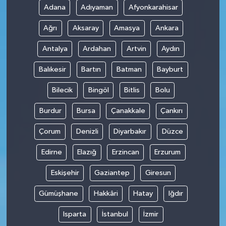
Adana
Adıyaman
Afyonkarahisar
Ağrı
Aksaray
Amasya
Ankara
Antalya
Ardahan
Artvin
Aydın
Balıkesir
Bartın
Batman
Bayburt
Bilecik
Bingöl
Bitlis
Bolu
Burdur
Bursa
Çanakkale
Çankırı
Çorum
Denizli
Diyarbakır
Düzce
Edirne
Elazığ
Erzincan
Erzurum
Eskişehir
Gaziantep
Giresun
Gümüşhane
Hakkâri
Hatay
Iğdır
Isparta
İstanbul
İzmir