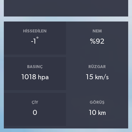
HISSEDILEN
NEM
°
-1
%92
BASINÇ
RÜZGAR
1018
15
hpa
km/s
ÇIY
GÖRÜŞ
0
10
km