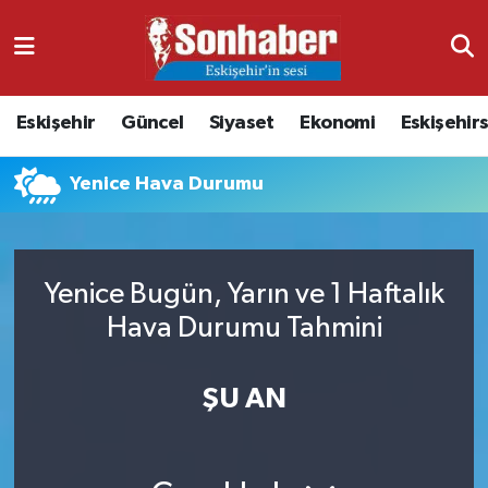
Dünya
Nöbetçi Eczaneler
Eskişehir
Güncel
Siyaset
Ekonomi
Eskişehir
Eğitim
Hava Durumu
Yenice Hava Durumu
Ekonomi
Namaz Vakitleri
Güncel
Trafik Durumu
Yenice Bugün, Yarın ve 1 Haftalık
Kültür & Sanat
Süper Lig Puan Durumu ve Fikstür
Hava Durumu Tahmini
Magazin
Tüm Manşetler
ŞU AN
Resmi İlanlar
Son Dakika Haberleri
Sağlık
Haber Arşivi