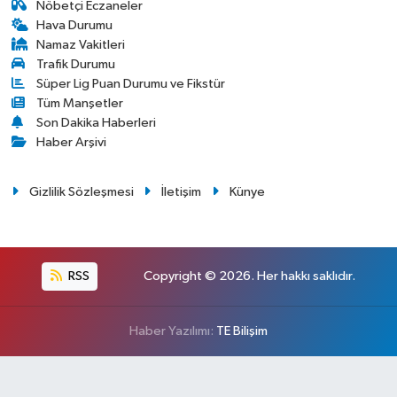
Nöbetçi Eczaneler
Hava Durumu
Namaz Vakitleri
Trafik Durumu
Süper Lig Puan Durumu ve Fikstür
Tüm Manşetler
Son Dakika Haberleri
Haber Arşivi
Gizlilik Sözleşmesi
İletişim
Künye
RSS
Copyright © 2026. Her hakkı saklıdır.
Haber Yazılımı:
TE Bilişim