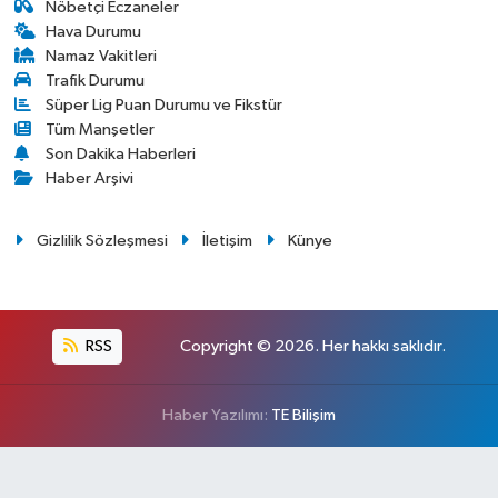
Nöbetçi Eczaneler
Hava Durumu
Namaz Vakitleri
Trafik Durumu
Süper Lig Puan Durumu ve Fikstür
Tüm Manşetler
Son Dakika Haberleri
Haber Arşivi
Gizlilik Sözleşmesi
İletişim
Künye
RSS
Copyright © 2026. Her hakkı saklıdır.
Haber Yazılımı:
TE Bilişim