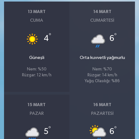
13 MART
14 MART
CUMA
CUMARTESI
°
°
4
6
Güneşli
Orta kuvvetli yağmurlu
Nem: %50
Nem: %70
Rüzgar: 12 km/h
Rüzgar: 14 km/h
Yağış Olasılığı: %86
15 MART
16 MART
PAZAR
PAZARTESI
°
°
5
6