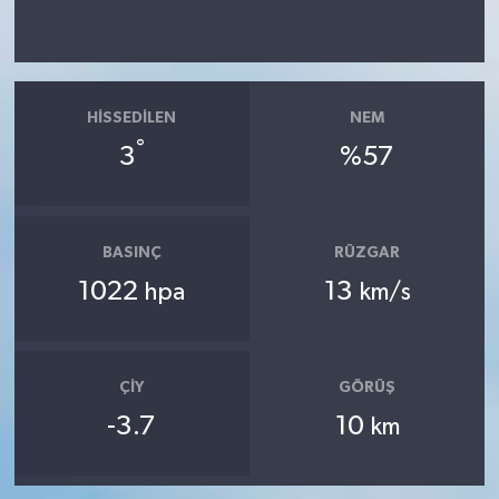
HISSEDILEN
NEM
°
3
%57
BASINÇ
RÜZGAR
1022
13
hpa
km/s
ÇIY
GÖRÜŞ
-3.7
10
km