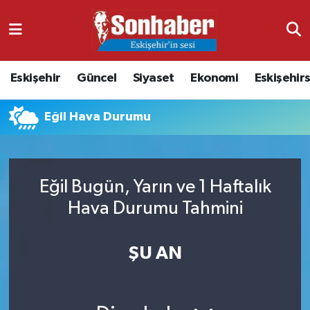
Dünya
Nöbetçi Eczaneler
Eskişehir
Güncel
Siyaset
Ekonomi
Eskişehir
Eğitim
Hava Durumu
Eğil Hava Durumu
Ekonomi
Namaz Vakitleri
Güncel
Trafik Durumu
Eğil Bugün, Yarın ve 1 Haftalık
Kültür & Sanat
Süper Lig Puan Durumu ve Fikstür
Hava Durumu Tahmini
Magazin
Tüm Manşetler
ŞU AN
Resmi İlanlar
Son Dakika Haberleri
Sağlık
Haber Arşivi