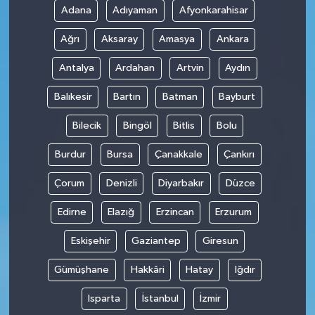
Adana
Adıyaman
Afyonkarahisar
Ağrı
Aksaray
Amasya
Ankara
Antalya
Ardahan
Artvin
Aydın
Balıkesir
Bartın
Batman
Bayburt
Bilecik
Bingöl
Bitlis
Bolu
Burdur
Bursa
Çanakkale
Çankırı
Çorum
Denizli
Diyarbakır
Düzce
Edirne
Elazığ
Erzincan
Erzurum
Eskişehir
Gaziantep
Giresun
Gümüşhane
Hakkâri
Hatay
Iğdır
Isparta
İstanbul
İzmir