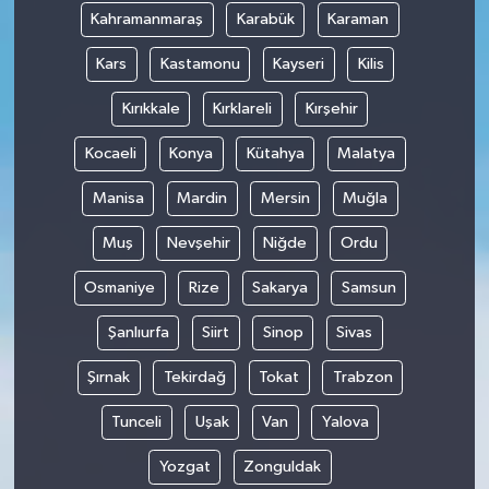
Kahramanmaraş
Karabük
Karaman
Kars
Kastamonu
Kayseri
Kilis
Kırıkkale
Kırklareli
Kırşehir
Kocaeli
Konya
Kütahya
Malatya
Manisa
Mardin
Mersin
Muğla
Muş
Nevşehir
Niğde
Ordu
Osmaniye
Rize
Sakarya
Samsun
Şanlıurfa
Siirt
Sinop
Sivas
Şırnak
Tekirdağ
Tokat
Trabzon
Tunceli
Uşak
Van
Yalova
Yozgat
Zonguldak