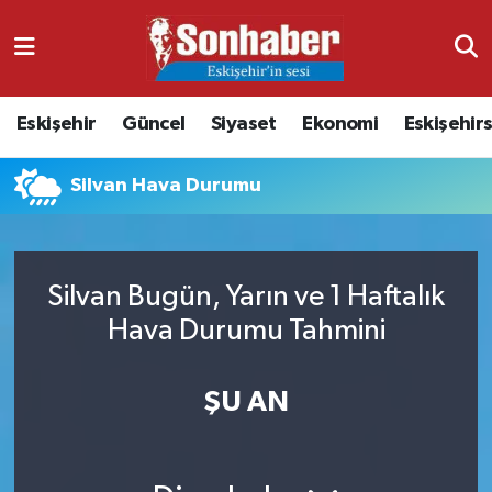
Dünya
Nöbetçi Eczaneler
Eskişehir
Güncel
Siyaset
Ekonomi
Eskişehir
Eğitim
Hava Durumu
Silvan Hava Durumu
Ekonomi
Namaz Vakitleri
Güncel
Trafik Durumu
Silvan Bugün, Yarın ve 1 Haftalık
Kültür & Sanat
Süper Lig Puan Durumu ve Fikstür
Hava Durumu Tahmini
Magazin
Tüm Manşetler
ŞU AN
Resmi İlanlar
Son Dakika Haberleri
Sağlık
Haber Arşivi