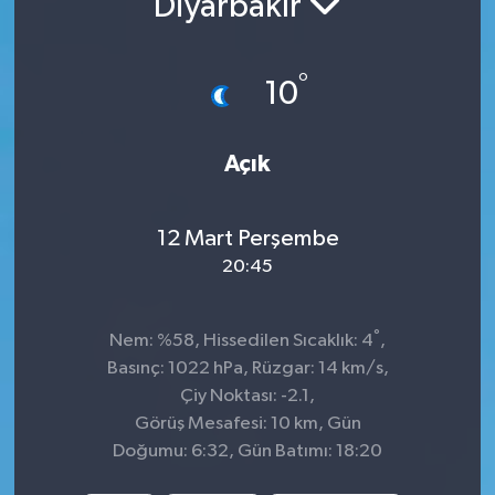
Diyarbakır
Siyaset
°
10
Spor
Açık
12 Mart Perşembe
20:45
°
Nem: %58, Hissedilen Sıcaklık: 4
,
Basınç: 1022 hPa, Rüzgar: 14 km/s,
Çiy Noktası: -2.1,
Görüş Mesafesi: 10 km, Gün
Doğumu: 6:32, Gün Batımı: 18:20