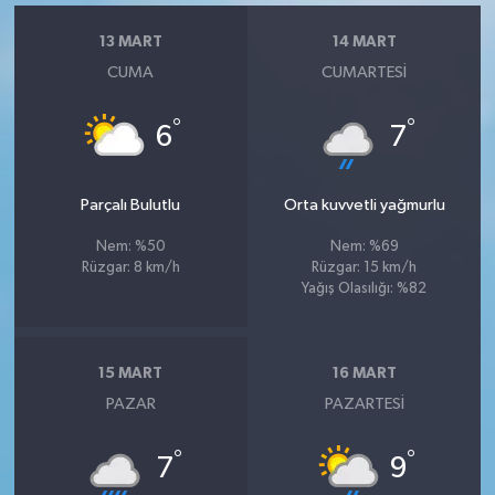
13 MART
14 MART
CUMA
CUMARTESI
°
°
6
7
Parçalı Bulutlu
Orta kuvvetli yağmurlu
Nem: %50
Nem: %69
Rüzgar: 8 km/h
Rüzgar: 15 km/h
Yağış Olasılığı: %82
15 MART
16 MART
PAZAR
PAZARTESI
°
°
7
9