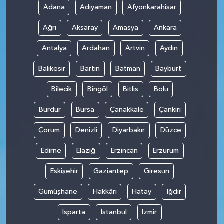
Adana
Adıyaman
Afyonkarahisar
Ağrı
Aksaray
Amasya
Ankara
Antalya
Ardahan
Artvin
Aydın
Balıkesir
Bartın
Batman
Bayburt
Bilecik
Bingöl
Bitlis
Bolu
Burdur
Bursa
Çanakkale
Çankırı
Çorum
Denizli
Diyarbakır
Düzce
Edirne
Elazığ
Erzincan
Erzurum
Eskişehir
Gaziantep
Giresun
Gümüşhane
Hakkâri
Hatay
Iğdır
Isparta
İstanbul
İzmir