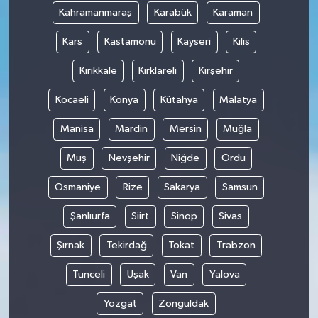
Kahramanmaraş
Karabük
Karaman
Kars
Kastamonu
Kayseri
Kilis
Kırıkkale
Kırklareli
Kırşehir
Kocaeli
Konya
Kütahya
Malatya
Manisa
Mardin
Mersin
Muğla
Muş
Nevşehir
Niğde
Ordu
Osmaniye
Rize
Sakarya
Samsun
Şanlıurfa
Siirt
Sinop
Sivas
Şırnak
Tekirdağ
Tokat
Trabzon
Tunceli
Uşak
Van
Yalova
Yozgat
Zonguldak