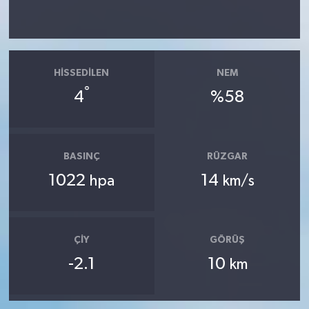
HISSEDILEN
NEM
°
4
%58
BASINÇ
RÜZGAR
1022
14
hpa
km/s
ÇIY
GÖRÜŞ
-2.1
10
km