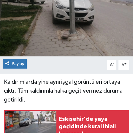
Siyaset
Spor
Paylaş
-
+
A
A
Kaldırımlarda yine aynı işgal görüntüleri ortaya
çıktı. Tüm kaldırımla halka geçit vermez duruma
getirildi.
Eskişehir'de yaya
geçidinde kural ihlali