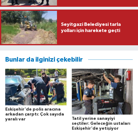
Seyitgazi Belediyesi tarla
yolları için harekete geçti
Bunlar da ilginizi çekebilir
Eskişehir'de polis aracına
arkadan çarptı: Çok sayıda
Tatil yerine sanayiyi
yaralı var
seçtiler: Geleceğin ustaları
Eskişehir'de yetişiyor