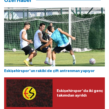
Özel Haber
Eskişehirspor'un rakibi de çift antrenman yapıyor
Eskişehirspor'da iki genç
takımdan ayrıldı