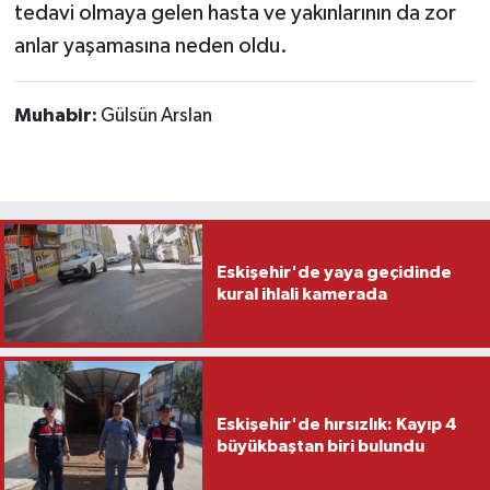
tedavi olmaya gelen hasta ve yakınlarının da zor
anlar yaşamasına neden oldu.
Muhabir:
Gülsün Arslan
Eskişehir'de yaya geçidinde
kural ihlali kamerada
Eskişehir'de hırsızlık: Kayıp 4
büyükbaştan biri bulundu