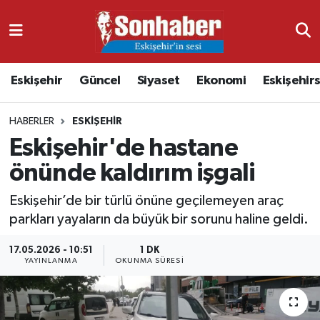
Dünya
Nöbetçi Eczaneler
Eskişehir
Güncel
Siyaset
Ekonomi
Eskişehir
Eğitim
Hava Durumu
HABERLER
ESKIŞEHIR
Ekonomi
Namaz Vakitleri
Eskişehir'de hastane
Güncel
Trafik Durumu
önünde kaldırım işgali
Kültür & Sanat
Süper Lig Puan Durumu ve Fikstür
Eskişehir’de bir türlü önüne geçilemeyen araç
parkları yayaların da büyük bir sorunu haline geldi.
Magazin
Tüm Manşetler
17.05.2026 - 10:51
1 DK
YAYINLANMA
OKUNMA SÜRESI
Resmi İlanlar
Son Dakika Haberleri
Sağlık
Haber Arşivi