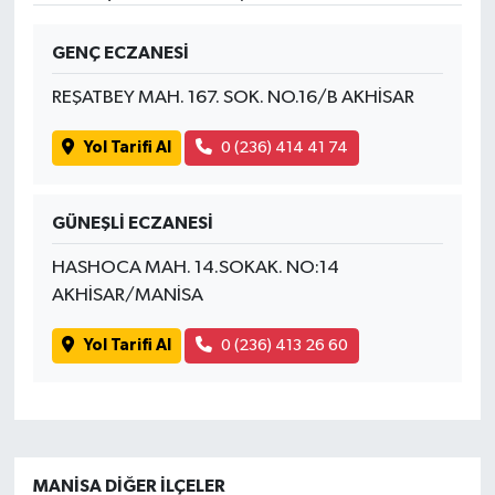
GENÇ ECZANESİ
REŞATBEY MAH. 167. SOK. NO.16/B AKHİSAR
Yol Tarifi Al
0 (236) 414 41 74
GÜNEŞLİ ECZANESİ
HASHOCA MAH. 14.SOKAK. NO:14
AKHİSAR/MANİSA
Yol Tarifi Al
0 (236) 413 26 60
MANISA DIĞER İLÇELER