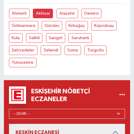
Ahmetli
Akhisar
Alaşehir
Demirci
Gölmarmara
Gördes
Kırkağaç
Köprübaşı
Kula
Salihli
Sarıgöl
Saruhanlı
Şehzadeler
Selendi
Soma
Turgutlu
Yunusemre
ESKIŞEHIR NÖBETÇI
ECZANELER
KESKİN ECZANESİ