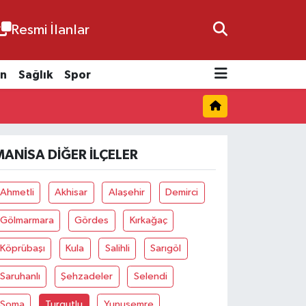
Resmi İlanlar
n
Sağlık
Spor
MANISA DIĞER İLÇELER
Ahmetli
Akhisar
Alaşehir
Demirci
Gölmarmara
Gördes
Kırkağaç
Köprübaşı
Kula
Salihli
Sarıgöl
Saruhanlı
Şehzadeler
Selendi
Soma
Turgutlu
Yunusemre