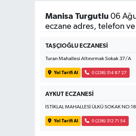
Manisa Turgutlu
06 Ağu
eczane adres, telefon ve
TAŞÇIOĞLU ECZANESİ
Turan Mahallesi Altınırmak Sokak 37/A
Yol Tarifi Al
0 (236) 314 87 27
AYKUT ECZANESİ
İSTİKLAL MAHALLESİ ÜLKÜ SOKAK NO:1
Yol Tarifi Al
0 (236) 312 71 54