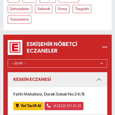
Şehzadeler
Selendi
Soma
Turgutlu
Yunusemre
ESKIŞEHIR NÖBETÇI
ECZANELER
KESKİN ECZANESİ
Fatih Mahallesi, Durak Sokak No:24/B
Yol Tarifi Al
0 (222) 511 21 21