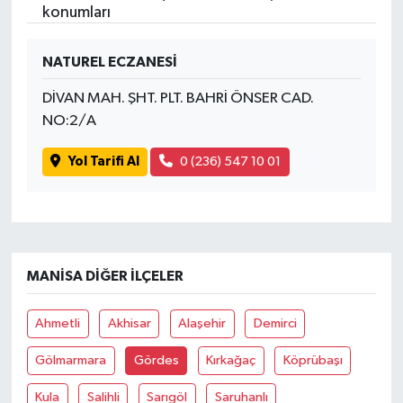
konumları
NATUREL ECZANESİ
DİVAN MAH. ŞHT. PLT. BAHRİ ÖNSER CAD.
NO:2/A
Yol Tarifi Al
0 (236) 547 10 01
MANISA DIĞER İLÇELER
Ahmetli
Akhisar
Alaşehir
Demirci
Gölmarmara
Gördes
Kırkağaç
Köprübaşı
Kula
Salihli
Sarıgöl
Saruhanlı