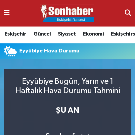
Dünya
Nöbetçi Eczaneler
Eskişehir
Güncel
Siyaset
Ekonomi
Eskişehir
Eğitim
Hava Durumu
Eyyübiye Hava Durumu
Ekonomi
Namaz Vakitleri
Güncel
Trafik Durumu
Eyyübiye Bugün, Yarın ve 1
Kültür & Sanat
Süper Lig Puan Durumu ve Fikstür
Haftalık Hava Durumu Tahmini
Magazin
Tüm Manşetler
ŞU AN
Resmi İlanlar
Son Dakika Haberleri
Sağlık
Haber Arşivi