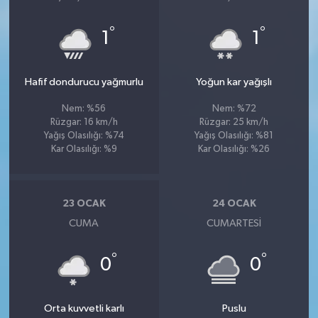
°
°
1
1
Hafif dondurucu yağmurlu
Yoğun kar yağışlı
Nem: %56
Nem: %72
Rüzgar: 16 km/h
Rüzgar: 25 km/h
Yağış Olasılığı: %74
Yağış Olasılığı: %81
Kar Olasılığı: %9
Kar Olasılığı: %26
23 OCAK
24 OCAK
CUMA
CUMARTESI
°
°
0
0
Orta kuvvetli karlı
Puslu