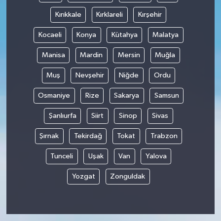
Kırıkkale
Kırklareli
Kırşehir
Kocaeli
Konya
Kütahya
Malatya
Manisa
Mardin
Mersin
Muğla
Muş
Nevşehir
Niğde
Ordu
Osmaniye
Rize
Sakarya
Samsun
Şanlıurfa
Siirt
Sinop
Sivas
Şırnak
Tekirdağ
Tokat
Trabzon
Tunceli
Uşak
Van
Yalova
Yozgat
Zonguldak