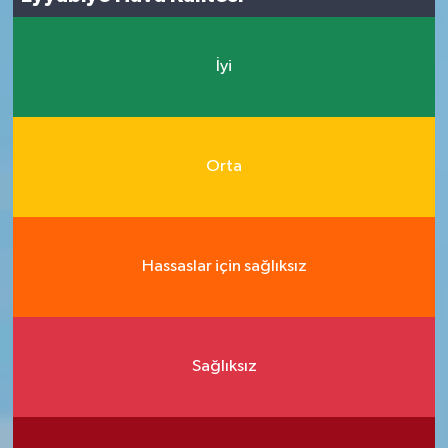
İyi
Orta
Hassaslar için sağlıksız
Sağlıksız