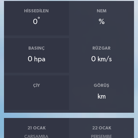
HISSEDILEN
NEM
°
0
%
BASINÇ
RÜZGAR
0
0
hpa
km/s
ÇIY
GÖRÜŞ
km
21 OCAK
22 OCAK
ÇARŞAMBA
PERŞEMBE