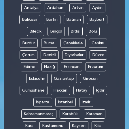
Antalya
Ardahan
Artvin
Aydın
Balıkesir
Bartın
Batman
Bayburt
Bilecik
Bingöl
Bitlis
Bolu
Burdur
Bursa
Çanakkale
Çankırı
Çorum
Denizli
Diyarbakır
Düzce
Edirne
Elazığ
Erzincan
Erzurum
Eskişehir
Gaziantep
Giresun
Gümüşhane
Hakkâri
Hatay
Iğdır
Isparta
İstanbul
İzmir
Kahramanmaraş
Karabük
Karaman
Kars
Kastamonu
Kayseri
Kilis