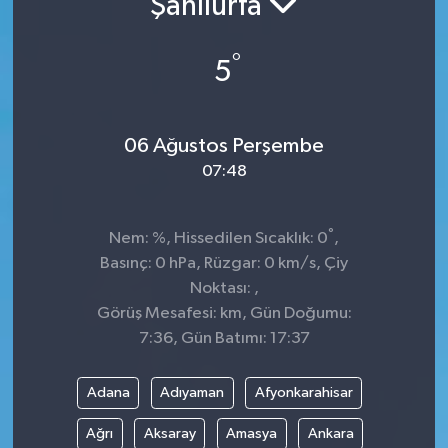
Şanlıurfa
Siyaset
°
5
Spor
06 Ağustos Perşembe
07:48
°
Nem: %, Hissedilen Sıcaklık: 0
,
Basınç: 0 hPa, Rüzgar: 0 km/s, Çiy
Noktası: ,
Görüş Mesafesi: km, Gün Doğumu:
7:36, Gün Batımı: 17:37
Adana
Adıyaman
Afyonkarahisar
Ağrı
Aksaray
Amasya
Ankara