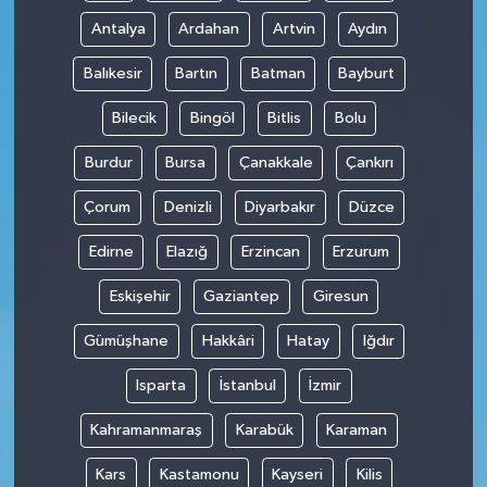
Antalya
Ardahan
Artvin
Aydın
Balıkesir
Bartın
Batman
Bayburt
Bilecik
Bingöl
Bitlis
Bolu
Burdur
Bursa
Çanakkale
Çankırı
Çorum
Denizli
Diyarbakır
Düzce
Edirne
Elazığ
Erzincan
Erzurum
Eskişehir
Gaziantep
Giresun
Gümüşhane
Hakkâri
Hatay
Iğdır
Isparta
İstanbul
İzmir
Kahramanmaraş
Karabük
Karaman
Kars
Kastamonu
Kayseri
Kilis