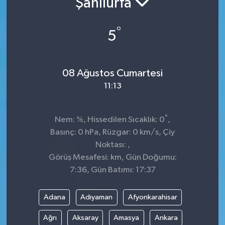
Şanlıurfa
Siyaset
°
5
Spor
08 Ağustos Cumartesi
11:13
°
Nem: %, Hissedilen Sıcaklık: 0
,
Basınç: 0 hPa, Rüzgar: 0 km/s, Çiy
Noktası: ,
Görüş Mesafesi: km, Gün Doğumu:
7:36, Gün Batımı: 17:37
Adana
Adıyaman
Afyonkarahisar
Ağrı
Aksaray
Amasya
Ankara