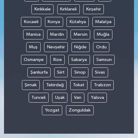
Kırıkkale
Kırklareli
Kırşehir
Kocaeli
Konya
Kütahya
Malatya
Manisa
Mardin
Mersin
Muğla
Muş
Nevşehir
Niğde
Ordu
Osmaniye
Rize
Sakarya
Samsun
Şanlıurfa
Siirt
Sinop
Sivas
Şırnak
Tekirdağ
Tokat
Trabzon
Tunceli
Uşak
Van
Yalova
Yozgat
Zonguldak