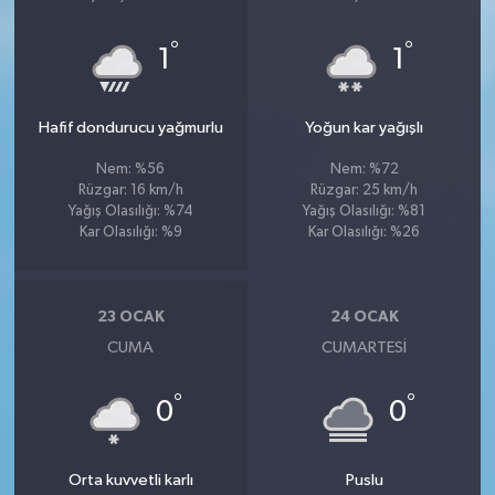
°
°
1
1
Hafif dondurucu yağmurlu
Yoğun kar yağışlı
Nem: %56
Nem: %72
Rüzgar: 16 km/h
Rüzgar: 25 km/h
Yağış Olasılığı: %74
Yağış Olasılığı: %81
Kar Olasılığı: %9
Kar Olasılığı: %26
23 OCAK
24 OCAK
CUMA
CUMARTESI
°
°
0
0
Orta kuvvetli karlı
Puslu