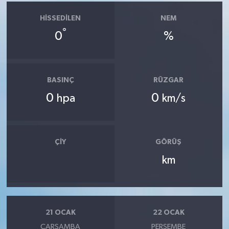
HISSEDILEN
NEM
°
0
%
BASINÇ
RÜZGAR
0
0
hpa
km/s
ÇIY
GÖRÜŞ
km
21 OCAK
22 OCAK
ÇARŞAMBA
PERŞEMBE