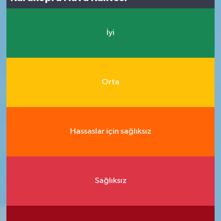
İyi
Orta
Hassaslar için sağlıksız
Sağlıksız