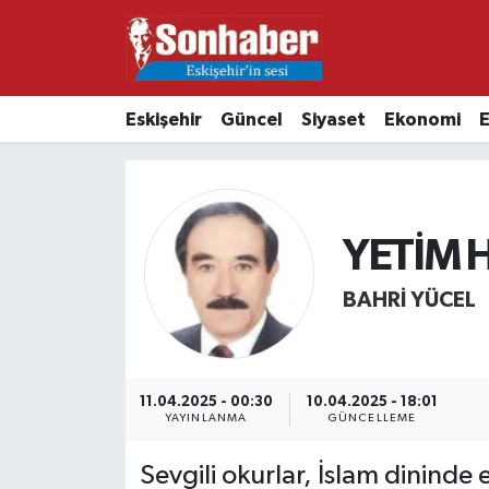
Dünya
Nöbetçi Eczaneler
Eskişehir
Güncel
Siyaset
Ekonomi
E
Eğitim
Hava Durumu
Ekonomi
Namaz Vakitleri
YETİM 
Güncel
Trafik Durumu
BAHRI YÜCEL
Kültür & Sanat
Süper Lig Puan Durumu ve Fikstür
Magazin
Tüm Manşetler
11.04.2025 - 00:30
10.04.2025 - 18:01
Resmi İlanlar
Son Dakika Haberleri
YAYINLANMA
GÜNCELLEME
Sevgili okurlar, İslam dininde
Sağlık
Haber Arşivi