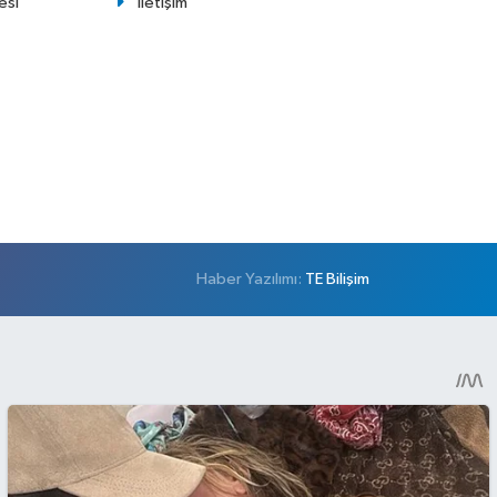
esi
İletişim
Haber Yazılımı:
TE Bilişim