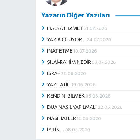
Yazarın Diğer Yazıları
HALKA HİZMET
31.07.2026
YAZIK OLUYOR...
24.07.2026
İNAT ETME
10.07.2026
SILAİ-RAHİM NEDİR
03.07.2026
İSRAF
26.06.2026
YAZ TATİLİ
19.06.2026
KENDİNİ BİLMEK
05.06.2026
DUA NASIL YAPILMALI
22.05.2026
NASİHATLER
15.05.2026
İYİLİK…
08.05.2026