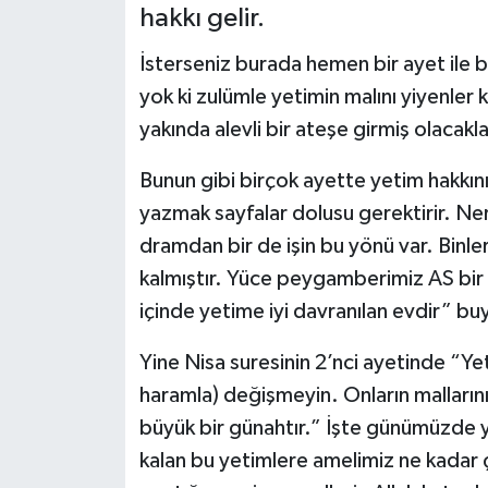
hakkı gelir.
Siyaset
İsterseniz burada hemen bir ayet ile 
Spor
yok ki zulümle yetimin malını yiyenler k
yakında alevli bir ateşe girmiş olacakla
Bunun gibi birçok ayette yetim hakkını
yazmak sayfalar dolusu gerektirir. Ne
dramdan bir de işin bu yönü var. Binl
kalmıştır. Yüce peygamberimiz AS bir h
içinde yetime iyi davranılan evdir” bu
Yine Nisa suresinin 2’nci ayetinde “Yeti
haramla) değişmeyin. Onların mallarını
büyük bir günahtır.” İşte günümüzde y
kalan bu yetimlere amelimiz ne kadar