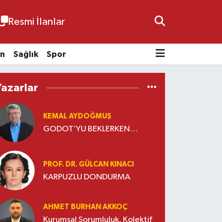
Resmi İlanlar
n
Sağlık
Spor
Yazarlar
KEMAL AYDOĞMUŞ
GODOT’YU BEKLERKEN…
PROF. DR. GÜLCAN KINACI
KARPUZLU DONDURMA
AHMET BURHAN AKKOÇ
Kurumsal Sorumluluk, Kolektif