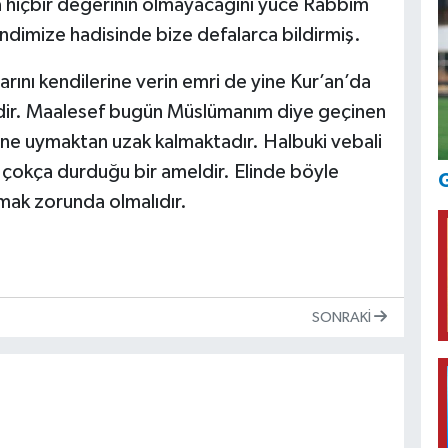
da hiçbir değerinin olmayacağını yüce Rabbim
dimize hadisinde bize defalarca bildirmiş.
ını kendilerine verin emri de yine Kur’an’da
edir. Maalesef bugün Müslümanım diye geçinen
rine uymaktan uzak kalmaktadır. Halbuki vebali
 çokça durduğu bir ameldir. Elinde böyle
G
ymak zorunda olmalıdır.
SONRAKI