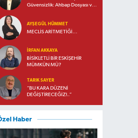
Güvensizlik: Ahbap Dosyası ve
Sivil Toplumda Genelleme
Sorunu
AYŞEGÜL HÜMMET
MECLİS ARİTMETİĞİ…
İRFAN AKKAYA
BİSİKLETLİ BİR ESKİŞEHİR
MÜMKÜN MÜ?
TARIK SAYER
“BU KARA DÜZENİ
DEĞİŞTİRECEĞİZ!..”
Özel Haber