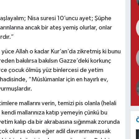
başlayalım; Nisa suresi 10’uncu ayet; Şüphe
arınlarına ancak bir ateş yemiş olurlar, onlar
rdır.”
 yüce Allah o kadar Kur’an’da zikretmiş ki bunu
reden bakılırsa bakılsın Gazze’deki korkunç
erce çocuk ölmüş yüz binlercesi de yetim
adisinde, “Müslümanlar için en hayırlı ev,
yurmuşlardır.
mlere mallarını verin, temizi pis olanla (helali
 kendi mallarınıza katıp yemeyin çünkü bu
etim kalıp da bir akrabasına sığınmak zorunda
 çok olursa olsun eğer adil davranmamışsak