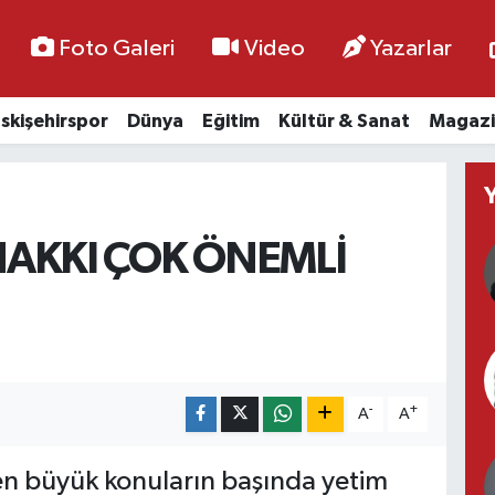
Foto Galeri
Video
Yazarlar
skişehirspor
Dünya
Eğitim
Kültür & Sanat
Magazi
HAKKI ÇOK ÖNEMLİ
-
+
A
A
 en büyük konuların başında yetim