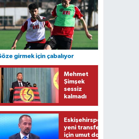
öze girmek için çabalıyor
Mehmet
Şimşek
sessiz
kalmadı
Eskişehirspor’un
yeni transferi
için umut dolu