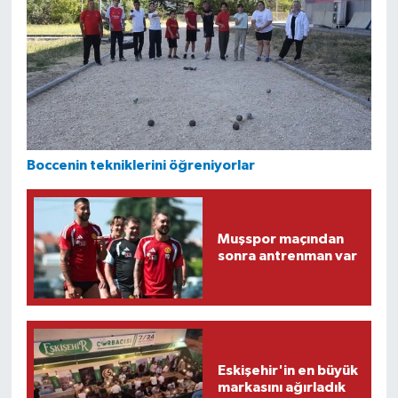
Boccenin tekniklerini öğreniyorlar
Muşspor maçından
sonra antrenman var
Eskişehir'in en büyük
markasını ağırladık