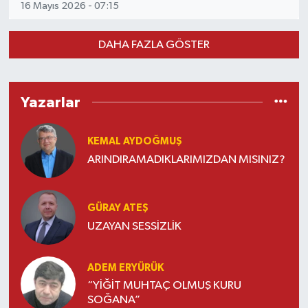
16 Mayıs 2026 - 07:15
DAHA FAZLA GÖSTER
Yazarlar
KEMAL AYDOĞMUŞ
ARINDIRAMADIKLARIMIZDAN MISINIZ?
GÜRAY ATEŞ
UZAYAN SESSİZLİK
ADEM ERYÜRÜK
“YİĞİT MUHTAÇ OLMUŞ KURU
SOĞANA”