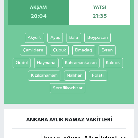
AKŞAM
YATSI
20:04
21:35
Akyurt
Ayaş
Bala
Beypazarı
Çamlıdere
Çubuk
Elmadağ
Evren
Güdül
Haymana
Kahramankazan
Kalecik
Kızılcahamam
Nallıhan
Polatlı
Şereflikoçhisar
ANKARA AYLIK NAMAZ VAKITLERI