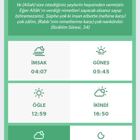
Ve (Allah) size istediğiniz şeylerin hepsinden vermiştir.
Eğer Allâh’ın verdiği nimetleri sayacak olsanız sayıp
Siyaset
bitiremezsiniz. Şüphe yok ki insan elbette (nefsine karşı)
çok zâlim, (Rabb’inin nimetlerine karşı) çok nankördür.
Spor
(İbrâhîm Sûresi, 34)
İMSAK
GÜNEŞ
04:07
05:45
ÖĞLE
İKINDI
12:59
16:50