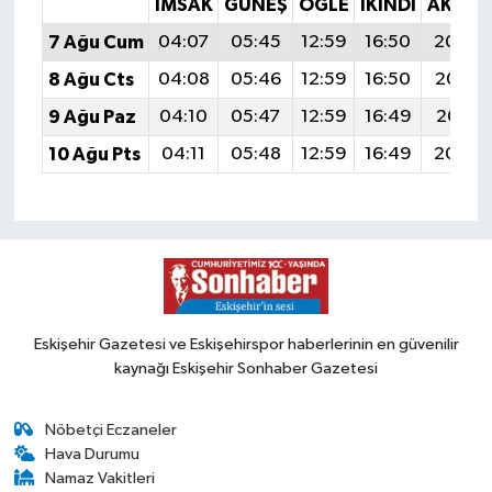
İMSAK
GÜNEŞ
ÖĞLE
İKINDI
AKŞA
7 Ağu Cum
04:07
05:45
12:59
16:50
20:04
8 Ağu Cts
04:08
05:46
12:59
16:50
20:02
9 Ağu Paz
04:10
05:47
12:59
16:49
20:01
10 Ağu Pts
04:11
05:48
12:59
16:49
20:00
Eskişehir Gazetesi ve Eskişehirspor haberlerinin en güvenilir
kaynağı Eskişehir Sonhaber Gazetesi
Nöbetçi Eczaneler
Hava Durumu
Namaz Vakitleri