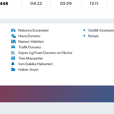
1448
04:22
05:59
13:11
Nöbetçi Eczaneler
Gizlilik Sözleşm
Hava Durumu
Künye
Namaz Vakitleri
Trafik Durumu
Süper Lig Puan Durumu ve Fikstür
Tüm Manşetler
Son Dakika Haberleri
Haber Arşivi