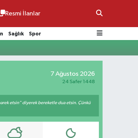
Resmi İlanlar
n
Sağlık
Spor
7 Ağustos 2026
24 Safer 1448
arek etsin" diyerek bereketle dua etsin. Çünkü