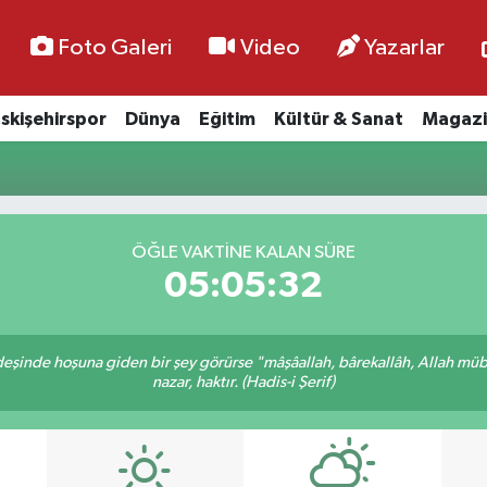
Foto Galeri
Video
Yazarlar
skişehirspor
Dünya
Eğitim
Kültür & Sanat
Magazi
ÖĞLE VAKTİNE KALAN SÜRE
05:05:31
rdeşinde hoşuna giden bir şey görürse "mâşâallah, bârekallâh, Allah müb
nazar, haktır. (Hadis-i Şerif)