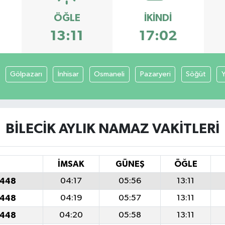
ÖĞLE
İKINDI
13:11
17:02
Gölpazarı
İnhisar
Osmaneli
Pazaryeri
Söğüt
Y
BILECIK AYLIK NAMAZ VAKITLERI
İMSAK
GÜNEŞ
ÖĞLE
1448
04:17
05:56
13:11
1448
04:19
05:57
13:11
1448
04:20
05:58
13:11