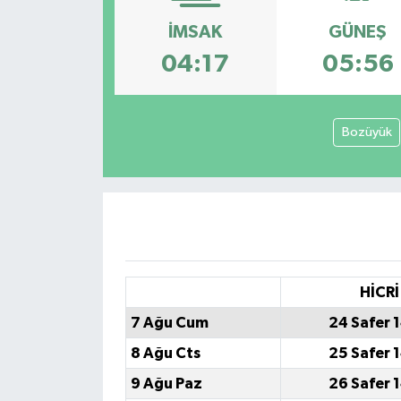
İMSAK
GÜNEŞ
Siyaset
04:17
05:56
Spor
Bozüyük
HİCRİ
7 Ağu Cum
24 Safer 
8 Ağu Cts
25 Safer 
9 Ağu Paz
26 Safer 