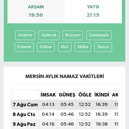
AKŞAM
YATSI
19:50
21:15
Anamur
Aydıncık
Bozyazı
Çamlıyayla
Erdemli
Gülnar
Mut
Silifke
Tarsus
MERSIN AYLIK NAMAZ VAKITLERI
İMSAK
GÜNEŞ
ÖĞLE
İKINDI
AKŞA
7 Ağu Cum
04:13
05:45
12:52
16:39
19:50
8 Ağu Cts
04:14
05:46
12:52
16:39
19:49
9 Ağu Paz
04:16
05:46
12:52
16:38
19:48