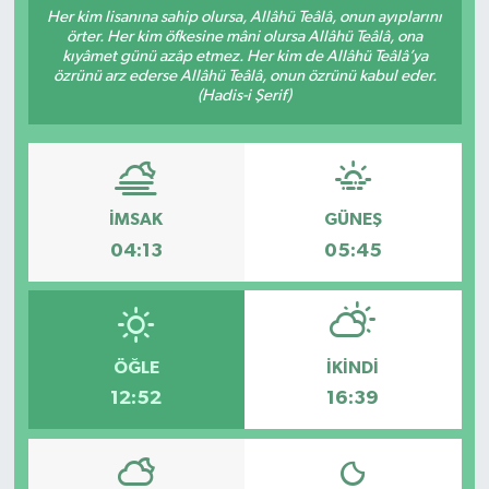
Her kim lisanına sahip olursa, Allâhü Teâlâ, onun ayıplarını
örter. Her kim öfkesine mâni olursa Allâhü Teâlâ, ona
Siyaset
kıyâmet günü azâp etmez. Her kim de Allâhü Teâlâ’ya
özrünü arz ederse Allâhü Teâlâ, onun özrünü kabul eder.
Spor
(Hadis-i Şerif)
İMSAK
GÜNEŞ
04:13
05:45
ÖĞLE
İKINDI
12:52
16:39