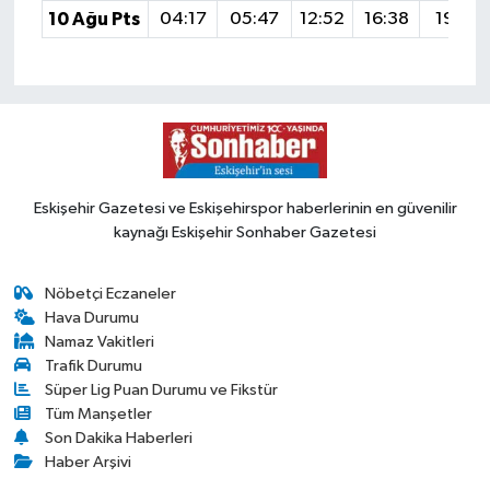
10 Ağu Pts
04:17
05:47
12:52
16:38
19:47
Eskişehir Gazetesi ve Eskişehirspor haberlerinin en güvenilir
kaynağı Eskişehir Sonhaber Gazetesi
Nöbetçi Eczaneler
Hava Durumu
Namaz Vakitleri
Trafik Durumu
Süper Lig Puan Durumu ve Fikstür
Tüm Manşetler
Son Dakika Haberleri
Haber Arşivi