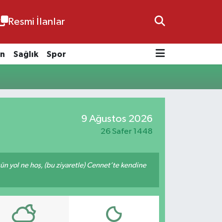
Resmi İlanlar
n
Sağlık
Spor
9 Ağustos 2026
26 Safer 1448
ğün yol ne hoş, (bu ziyaretle) Cennet’te kendine