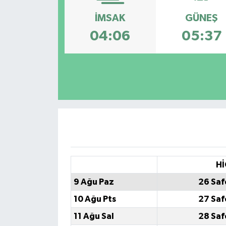
İMSAK
GÜNEŞ
Siyaset
04:06
05:37
Spor
Hİ
9 Ağu Paz
26 Saf
10 Ağu Pts
27 Saf
11 Ağu Sal
28 Saf