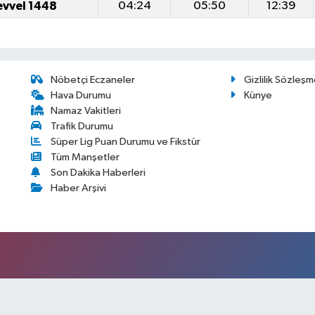
evvel 1448
04:24
05:50
12:39
Nöbetçi Eczaneler
Gizlilik Sözleşm
Hava Durumu
Künye
Namaz Vakitleri
Trafik Durumu
Süper Lig Puan Durumu ve Fikstür
Tüm Manşetler
Son Dakika Haberleri
Haber Arşivi