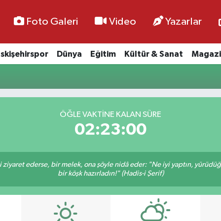
Foto Galeri
Video
Yazarlar
skişehirspor
Dünya
Eğitim
Kültür & Sanat
Magazi
ÖĞLE VAKTİNE KALAN SÜRE
02:22:59
ni ziyaret ederse, bir melek, ona şöyle nidâ eder: "Ne iyi yaptın, yürüdü
bir köşk hazırladın!" (Hadis-i Şerif)