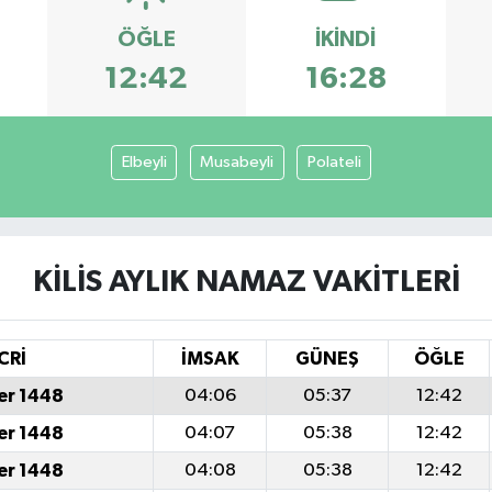
ÖĞLE
İKINDI
12:42
16:28
Elbeyli
Musabeyli
Polateli
KILIS AYLIK NAMAZ VAKITLERI
CRİ
İMSAK
GÜNEŞ
ÖĞLE
er 1448
04:06
05:37
12:42
er 1448
04:07
05:38
12:42
er 1448
04:08
05:38
12:42