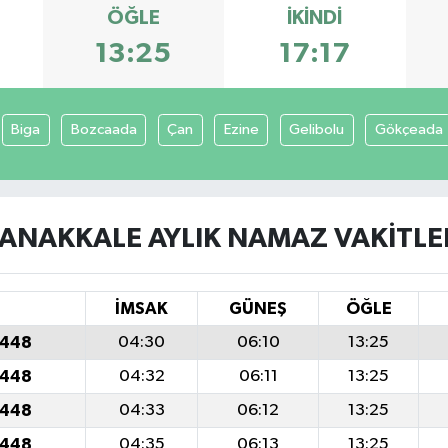
ÖĞLE
İKINDI
13:25
17:17
Biga
Bozcaada
Çan
Ezine
Gelibolu
Gökçeada
ANAKKALE AYLIK NAMAZ VAKITLE
İMSAK
GÜNEŞ
ÖĞLE
1448
04:30
06:10
13:25
1448
04:32
06:11
13:25
1448
04:33
06:12
13:25
1448
04:35
06:13
13:25