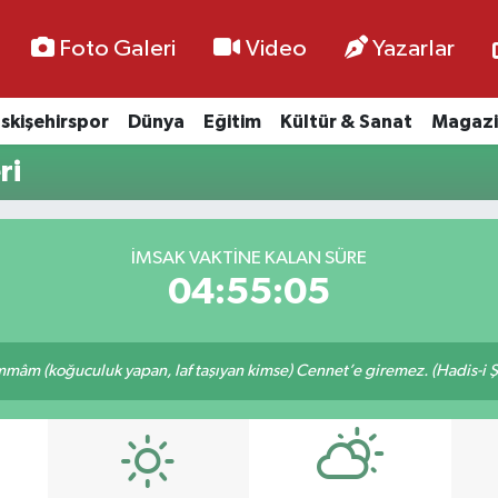
Foto Galeri
Video
Yazarlar
skişehirspor
Dünya
Eğitim
Kültür & Sanat
Magazi
ri
İMSAK VAKTİNE KALAN SÜRE
04:55:04
âm (koğuculuk yapan, laf taşıyan kimse) Cennet’e giremez. (Hadis-i Ş