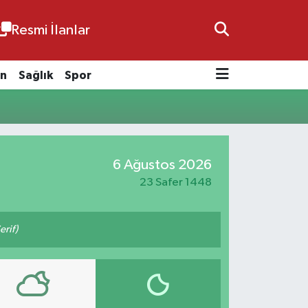
Resmi İlanlar
n
Sağlık
Spor
6 Ağustos 2026
23 Safer 1448
erif)