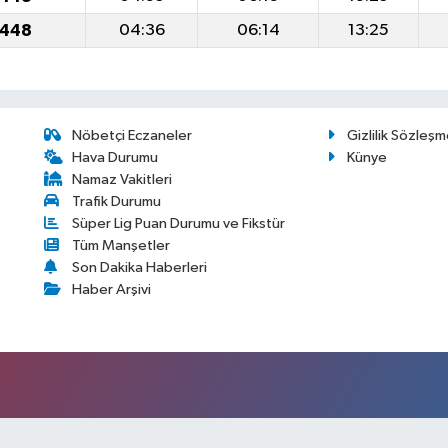
1448
04:36
06:14
13:25
Nöbetçi Eczaneler
Gizlilik Sözleşm
Hava Durumu
Künye
Namaz Vakitleri
Trafik Durumu
Süper Lig Puan Durumu ve Fikstür
Tüm Manşetler
Son Dakika Haberleri
Haber Arşivi