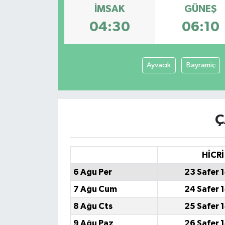
İMSAK
GÜNEŞ
Siyaset
04:30
06:10
Spor
Ayvacık
Bayramiç
Ç
HİCRİ
6 Ağu Per
23 Safer 
7 Ağu Cum
24 Safer 
8 Ağu Cts
25 Safer 
9 Ağu Paz
26 Safer 