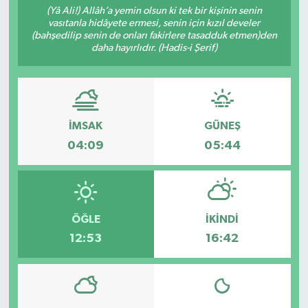
(Yâ Ali!) Allâh’a yemin olsun ki tek bir kişinin senin
vasıtanla hidâyete ermesi, senin için kızıl develer
Siyaset
(bahşedilip senin de onları fakirlere tasadduk etmen)den
daha hayırlıdır. (Hadis-i Şerif)
Spor
İMSAK
GÜNEŞ
04:09
05:44
ÖĞLE
İKINDI
12:53
16:42