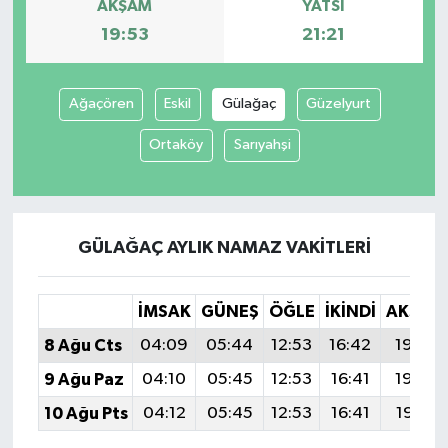
AKŞAM
YATSI
19:53
21:21
Ağaçören
Eskil
Gülağaç
Güzelyurt
Ortaköy
Sarıyahşi
GÜLAĞAÇ AYLIK NAMAZ VAKITLERI
İMSAK
GÜNEŞ
ÖĞLE
İKINDI
AKŞAM
8 Ağu Cts
04:09
05:44
12:53
16:42
19:53
9 Ağu Paz
04:10
05:45
12:53
16:41
19:52
10 Ağu Pts
04:12
05:45
12:53
16:41
19:51