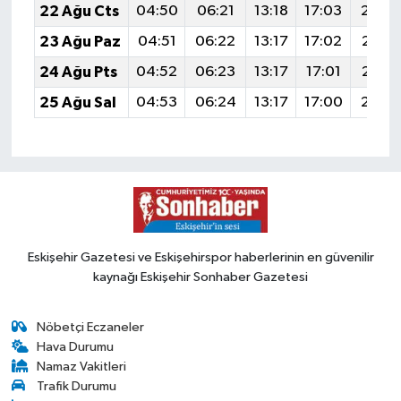
22 Ağu Cts
04:50
06:21
13:18
17:03
20:0
23 Ağu Paz
04:51
06:22
13:17
17:02
20:0
24 Ağu Pts
04:52
06:23
13:17
17:01
20:0
25 Ağu Sal
04:53
06:24
13:17
17:00
20:0
Eskişehir Gazetesi ve Eskişehirspor haberlerinin en güvenilir
kaynağı Eskişehir Sonhaber Gazetesi
Nöbetçi Eczaneler
Hava Durumu
Namaz Vakitleri
Trafik Durumu