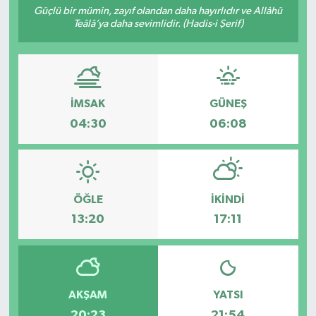
Güçlü bir mümin, zayıf olandan daha hayırlıdır ve Allâhü
Teâlâ’ya daha sevimlidir. (Hadis-i Şerif)
Siyaset
Spor
İMSAK
GÜNEŞ
04:30
06:08
ÖĞLE
İKINDI
13:20
17:11
AKŞAM
YATSI
20:23
21:54