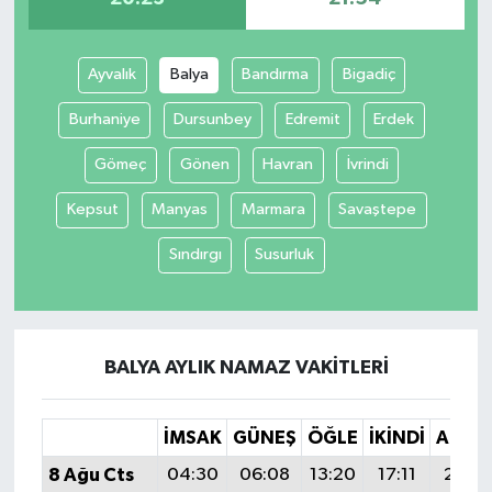
Ayvalık
Balya
Bandırma
Bigadiç
Burhaniye
Dursunbey
Edremit
Erdek
Gömeç
Gönen
Havran
İvrindi
Kepsut
Manyas
Marmara
Savaştepe
Sındırgı
Susurluk
BALYA AYLIK NAMAZ VAKITLERI
İMSAK
GÜNEŞ
ÖĞLE
İKINDI
AKŞA
8 Ağu Cts
04:30
06:08
13:20
17:11
20:2