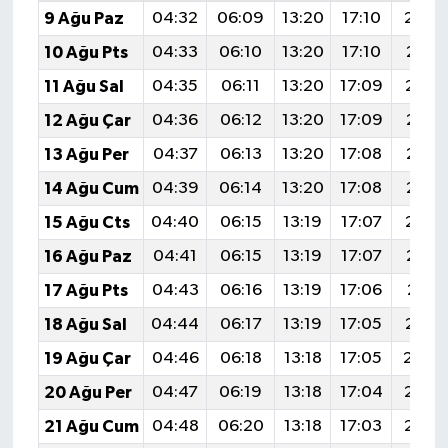
9 Ağu Paz
04:32
06:09
13:20
17:10
20:2
10 Ağu Pts
04:33
06:10
13:20
17:10
20:21
11 Ağu Sal
04:35
06:11
13:20
17:09
20:1
12 Ağu Çar
04:36
06:12
13:20
17:09
20:18
13 Ağu Per
04:37
06:13
13:20
17:08
20:17
14 Ağu Cum
04:39
06:14
13:20
17:08
20:15
15 Ağu Cts
04:40
06:15
13:19
17:07
20:1
16 Ağu Paz
04:41
06:15
13:19
17:07
20:13
17 Ağu Pts
04:43
06:16
13:19
17:06
20:11
18 Ağu Sal
04:44
06:17
13:19
17:05
20:1
19 Ağu Çar
04:46
06:18
13:18
17:05
20:0
20 Ağu Per
04:47
06:19
13:18
17:04
20:0
21 Ağu Cum
04:48
06:20
13:18
17:03
20:0