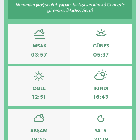
Nemmâm (koğuculuk yapan, laf taşıyan kimse) Cennet’e
giremez. (Hadis-i Şerif)
Siyaset
Spor
İMSAK
GÜNEŞ
03:57
05:37
ÖĞLE
İKINDI
12:51
16:43
AKŞAM
YATSI
19:55
21:29