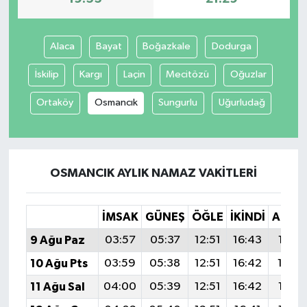
Alaca
Bayat
Boğazkale
Dodurga
İskilip
Kargı
Laçin
Mecitözü
Oğuzlar
Ortaköy
Osmancık
Sungurlu
Uğurludağ
OSMANCIK AYLIK NAMAZ VAKITLERI
İMSAK
GÜNEŞ
ÖĞLE
İKINDI
AKŞA
9 Ağu Paz
03:57
05:37
12:51
16:43
19:55
10 Ağu Pts
03:59
05:38
12:51
16:42
19:5
11 Ağu Sal
04:00
05:39
12:51
16:42
19:53