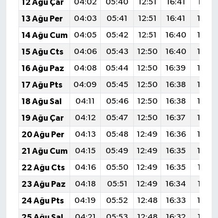
12 Ağu Çar
04:02
05:40
12:51
16:41
19:52
13 Ağu Per
04:03
05:41
12:51
16:41
19:5
14 Ağu Cum
04:05
05:42
12:51
16:40
19:4
15 Ağu Cts
04:06
05:43
12:50
16:40
19:4
16 Ağu Paz
04:08
05:44
12:50
16:39
19:4
17 Ağu Pts
04:09
05:45
12:50
16:38
19:4
18 Ağu Sal
04:11
05:46
12:50
16:38
19:4
19 Ağu Çar
04:12
05:47
12:50
16:37
19:4
20 Ağu Per
04:13
05:48
12:49
16:36
19:4
21 Ağu Cum
04:15
05:49
12:49
16:35
19:3
22 Ağu Cts
04:16
05:50
12:49
16:35
19:37
23 Ağu Paz
04:18
05:51
12:49
16:34
19:36
24 Ağu Pts
04:19
05:52
12:48
16:33
19:3
25 Ağu Sal
04:21
05:53
12:48
16:32
19:33