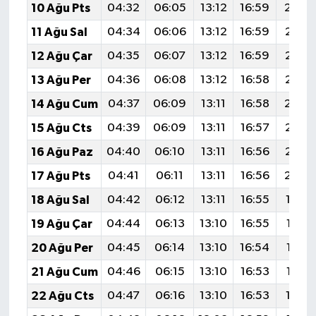
10 Ağu Pts
04:32
06:05
13:12
16:59
20:0
11 Ağu Sal
04:34
06:06
13:12
16:59
20:0
12 Ağu Çar
04:35
06:07
13:12
16:59
20:0
13 Ağu Per
04:36
06:08
13:12
16:58
20:0
14 Ağu Cum
04:37
06:09
13:11
16:58
20:0
15 Ağu Cts
04:39
06:09
13:11
16:57
20:0
16 Ağu Paz
04:40
06:10
13:11
16:56
20:0
17 Ağu Pts
04:41
06:11
13:11
16:56
20:0
18 Ağu Sal
04:42
06:12
13:11
16:55
19:5
19 Ağu Çar
04:44
06:13
13:10
16:55
19:58
20 Ağu Per
04:45
06:14
13:10
16:54
19:56
21 Ağu Cum
04:46
06:15
13:10
16:53
19:55
22 Ağu Cts
04:47
06:16
13:10
16:53
19:5