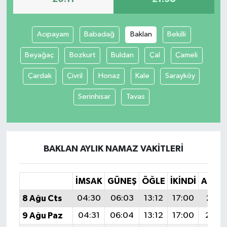
Acıpayam
Babadağ
Baklan
Bekilli
Beyağaç
Bozkurt
Buldan
Çal
Çameli
Çardak
Çivril
Honaz
Kale
Sarayköy
Serinhisar
Tavas
BAKLAN AYLIK NAMAZ VAKITLERI
İMSAK
GÜNEŞ
ÖĞLE
İKINDI
AKŞA
8 Ağu Cts
04:30
06:03
13:12
17:00
20:11
9 Ağu Paz
04:31
06:04
13:12
17:00
20:1