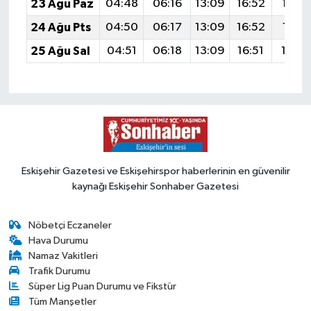
23 Ağu Paz
04:48
06:16
13:09
16:52
19:52
24 Ağu Pts
04:50
06:17
13:09
16:52
19:51
25 Ağu Sal
04:51
06:18
13:09
16:51
19:5
Eskişehir Gazetesi ve Eskişehirspor haberlerinin en güvenilir
kaynağı Eskişehir Sonhaber Gazetesi
Nöbetçi Eczaneler
Hava Durumu
Namaz Vakitleri
Trafik Durumu
Süper Lig Puan Durumu ve Fikstür
Tüm Manşetler