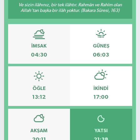
Ve sizin ilâhınız, bir tek ilâhtır. Rahmân ve Rahîm olan
Allah’tan başka bir ilâh yoktur. (Bakara Sûresi, 163)
Siyaset
Spor
İMSAK
GÜNEŞ
04:30
06:03
ÖĞLE
İKINDI
13:12
17:00
AKŞAM
YATSI
20:11
21:38