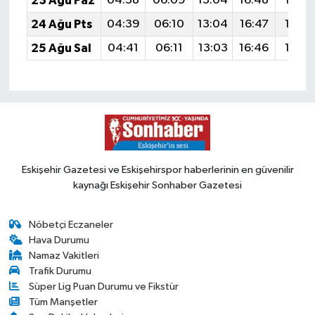
23 Ağu Paz
04:38
06:09
13:04
16:48
19:4
24 Ağu Pts
04:39
06:10
13:04
16:47
19:4
25 Ağu Sal
04:41
06:11
13:03
16:46
19:4
Eskişehir Gazetesi ve Eskişehirspor haberlerinin en güvenilir
kaynağı Eskişehir Sonhaber Gazetesi
Nöbetçi Eczaneler
Hava Durumu
Namaz Vakitleri
Trafik Durumu
Süper Lig Puan Durumu ve Fikstür
Tüm Manşetler