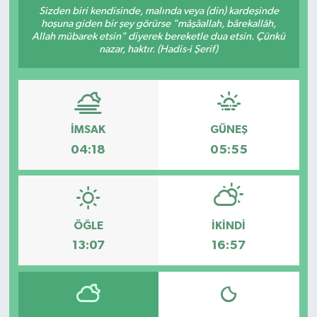
Sizden biri kendisinde, malında veya (din) kardeşinde
hoşuna giden bir şey görürse "mâşâallah, bârekallâh,
Siyaset
Allah mübarek etsin" diyerek bereketle dua etsin. Çünkü
nazar, haktır. (Hadis-i Şerif)
Spor
İMSAK
GÜNEŞ
04:18
05:55
ÖĞLE
İKINDI
13:07
16:57