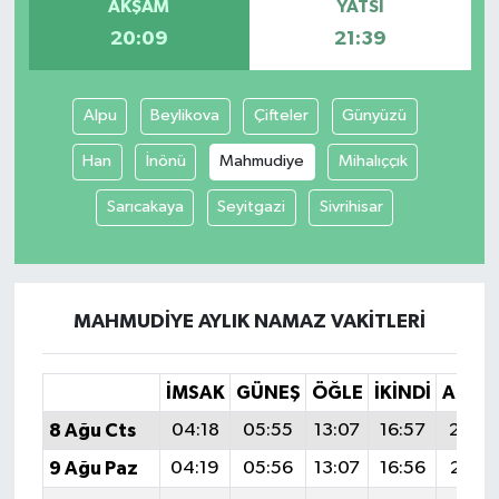
AKŞAM
YATSI
20:09
21:39
Alpu
Beylikova
Çifteler
Günyüzü
Han
İnönü
Mahmudiye
Mihalıççık
Sarıcakaya
Seyitgazi
Sivrihisar
MAHMUDIYE AYLIK NAMAZ VAKITLERI
İMSAK
GÜNEŞ
ÖĞLE
İKINDI
AKŞA
8 Ağu Cts
04:18
05:55
13:07
16:57
20:0
9 Ağu Paz
04:19
05:56
13:07
16:56
20:0