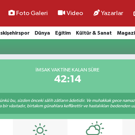
Foto Galeri
Video
Yazarlar
skişehirspor
Dünya
Eğitim
Kültür & Sanat
Magazi
İMSAK VAKTİNE KALAN SÜRE
42:13
kü bu, sizden önceki sâlih zâtların âdetidir. Ve muhakkak gece namazı,
r vâsıtadır, birtakım günahlara keffârettir ve hastalıkları bedenden uzak