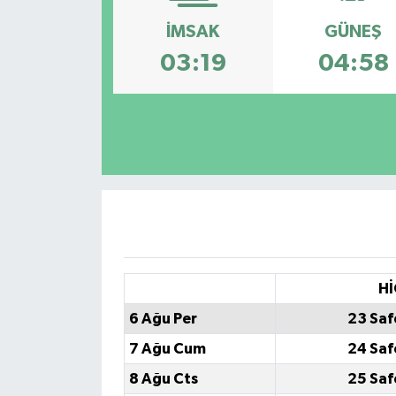
İMSAK
GÜNEŞ
Siyaset
03:19
04:58
Spor
Hİ
6 Ağu Per
23 Saf
7 Ağu Cum
24 Saf
8 Ağu Cts
25 Saf