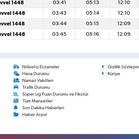
evvel 1448
03:41
05:13
12:10
evvel 1448
03:43
05:14
12:10
evvel 1448
03:44
05:15
12:09
evvel 1448
03:45
05:16
12:09
Nöbetçi Eczaneler
Gizlilik Sözleşm
Hava Durumu
Künye
Namaz Vakitleri
Trafik Durumu
Süper Lig Puan Durumu ve Fikstür
Tüm Manşetler
Son Dakika Haberleri
Haber Arşivi