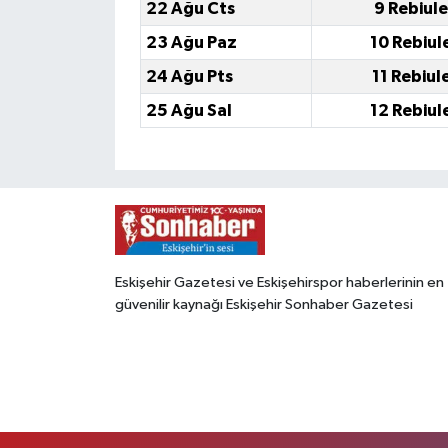
22 Ağu Cts
9 Rebiul
23 Ağu Paz
10 Rebiul
24 Ağu Pts
11 Rebiul
25 Ağu Sal
12 Rebiul
Eskişehir Gazetesi ve Eskişehirspor haberlerinin en
güvenilir kaynağı Eskişehir Sonhaber Gazetesi