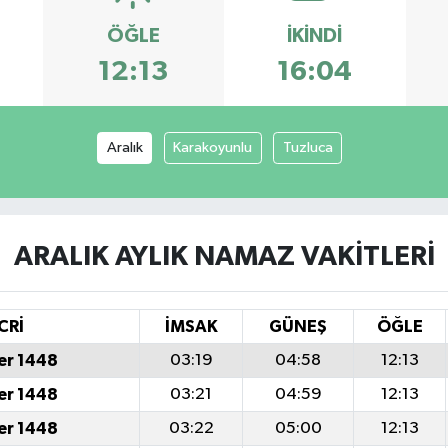
ÖĞLE
İKINDI
12:13
16:04
Aralık
Karakoyunlu
Tuzluca
ARALIK AYLIK NAMAZ VAKITLERI
CRİ
İMSAK
GÜNEŞ
ÖĞLE
er 1448
03:19
04:58
12:13
er 1448
03:21
04:59
12:13
er 1448
03:22
05:00
12:13