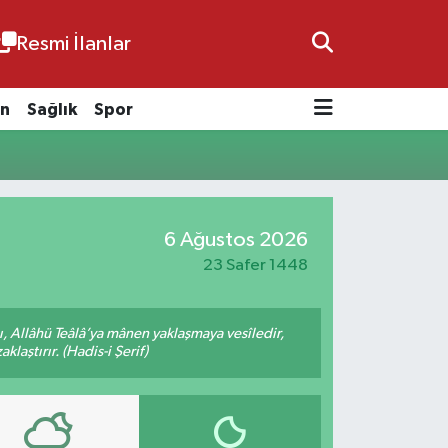
Resmi İlanlar
n
Sağlık
Spor
6 Ağustos 2026
23 Safer 1448
 Allâhü Teâlâ’ya mânen yaklaşmaya vesîledir,
laştırır. (Hadis-i Şerif)