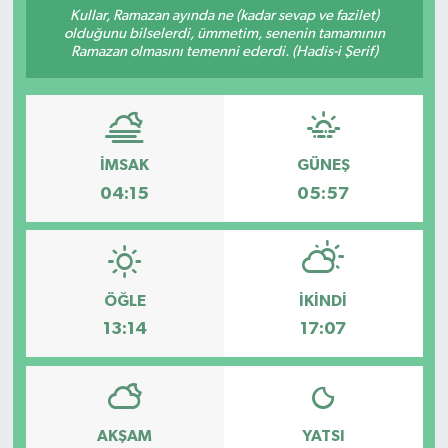
Kullar, Ramazan ayında ne (kadar sevap ve fazilet)
olduğunu bilselerdi, ümmetim, senenin tamamının
Siyaset
Ramazan olmasını temenni ederdi. (Hadis-i Şerif)
Spor
İMSAK
GÜNEŞ
04:15
05:57
ÖĞLE
İKINDI
13:14
17:07
AKŞAM
YATSI