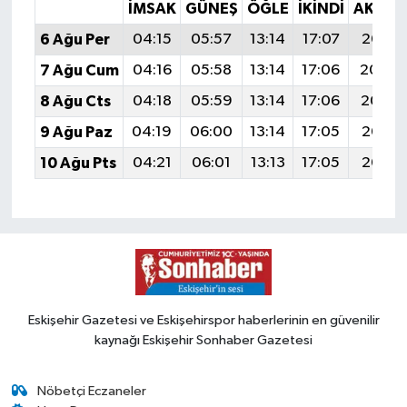
İMSAK
GÜNEŞ
ÖĞLE
İKINDI
AKŞA
6 Ağu Per
04:15
05:57
13:14
17:07
20:21
7 Ağu Cum
04:16
05:58
13:14
17:06
20:20
8 Ağu Cts
04:18
05:59
13:14
17:06
20:19
9 Ağu Paz
04:19
06:00
13:14
17:05
20:18
10 Ağu Pts
04:21
06:01
13:13
17:05
20:16
Eskişehir Gazetesi ve Eskişehirspor haberlerinin en güvenilir
kaynağı Eskişehir Sonhaber Gazetesi
Nöbetçi Eczaneler