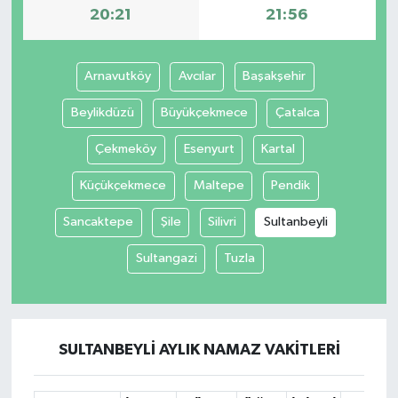
20:21
21:56
Arnavutköy
Avcılar
Başakşehir
Beylikdüzü
Büyükçekmece
Çatalca
Çekmeköy
Esenyurt
Kartal
Küçükçekmece
Maltepe
Pendik
Sancaktepe
Şile
Silivri
Sultanbeyli
Sultangazi
Tuzla
SULTANBEYLI AYLIK NAMAZ VAKITLERI