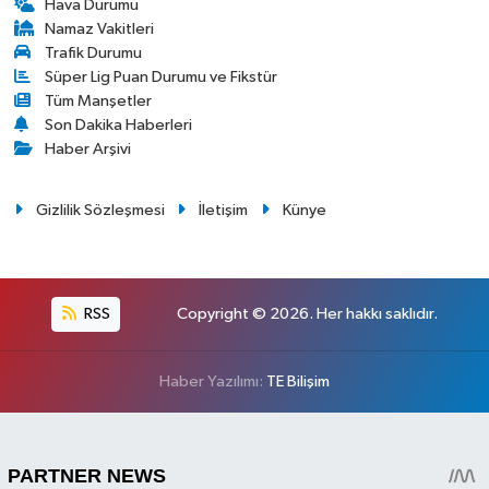
Hava Durumu
Namaz Vakitleri
Trafik Durumu
Süper Lig Puan Durumu ve Fikstür
Tüm Manşetler
Son Dakika Haberleri
Haber Arşivi
Gizlilik Sözleşmesi
İletişim
Künye
RSS
Copyright © 2026. Her hakkı saklıdır.
Haber Yazılımı:
TE Bilişim