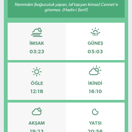
Nemmâm (koğuculuk yapan, laf taşıyan kimse) Cennet’e
giremez. (Hadis-i Şerif)
Siyaset
Spor
İMSAK
GÜNEŞ
03:23
05:03
ÖĞLE
İKINDI
12:18
16:10
AKŞAM
YATSI
19:23
20:56