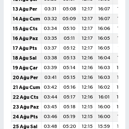
13 Ağu Per
03:31
05:08
12:17
16:07
19:17
14 Ağu Cum
03:32
05:09
12:17
16:07
19:15
15 Ağu Cts
03:34
05:10
12:17
16:06
19:14
16 Ağu Paz
03:35
05:11
12:17
16:05
19:12
17 Ağu Pts
03:37
05:12
12:17
16:05
19:11
18 Ağu Sal
03:38
05:13
12:16
16:04
19:10
19 Ağu Çar
03:39
05:14
12:16
16:03
19:0
20 Ağu Per
03:41
05:15
12:16
16:03
19:07
21 Ağu Cum
03:42
05:16
12:16
16:02
19:0
22 Ağu Cts
03:44
05:17
12:16
16:01
19:0
23 Ağu Paz
03:45
05:18
12:15
16:00
19:0
24 Ağu Pts
03:46
05:19
12:15
16:00
19:01
25 Ağu Sal
03:48
05:20
12:15
15:59
18:59