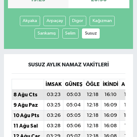
Akyaka
Arpaçay
Digor
Kağızman
Sarıkamış
Selim
Susuz
SUSUZ AYLIK NAMAZ VAKITLERI
İMSAK
GÜNEŞ
ÖĞLE
İKINDI
AKŞA
8 Ağu Cts
03:23
05:03
12:18
16:10
19:23
9 Ağu Paz
03:25
05:04
12:18
16:09
19:22
10 Ağu Pts
03:26
05:05
12:18
16:09
19:2
11 Ağu Sal
03:28
05:06
12:18
16:08
19:19
12 Ağu Çar
03:29
05:07
12:18
16:08
19:18