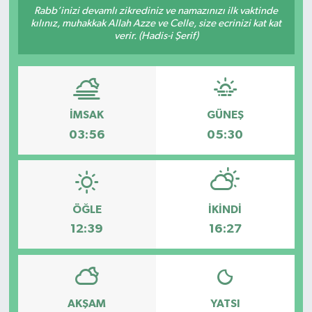
Rabb’inizi devamlı zikrediniz ve namazınızı ilk vaktinde
kılınız, muhakkak Allah Azze ve Celle, size ecrinizi kat kat
Siyaset
verir. (Hadis-i Şerif)
Spor
İMSAK
GÜNEŞ
03:56
05:30
ÖĞLE
İKINDI
12:39
16:27
AKŞAM
YATSI