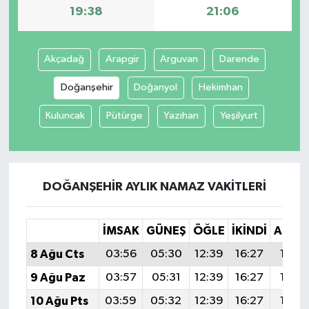
19:38
21:06
Akçadağ
Arapgir
Arguvan
Darende
Doğanşehir
Doğanyol
Hekimhan
Kuluncak
Pütürge
Yazıhan
Yeşilyurt
DOĞANŞEHIR AYLIK NAMAZ VAKITLERI
İMSAK
GÜNEŞ
ÖĞLE
İKINDI
AKŞA
8 Ağu Cts
03:56
05:30
12:39
16:27
19:38
9 Ağu Paz
03:57
05:31
12:39
16:27
19:37
10 Ağu Pts
03:59
05:32
12:39
16:27
19:36