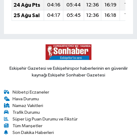
24 Ağu Pts
04:16
05:44
12:36
16:19
19:18
25 Ağu Sal
04:17
05:45
12:36
16:18
19:17
Eskişehir Gazetesi ve Eskişehirspor haberlerinin en güvenilir
kaynağı Eskişehir Sonhaber Gazetesi
Nöbetçi Eczaneler
Hava Durumu
Namaz Vakitleri
Trafik Durumu
Süper Lig Puan Durumu ve Fikstür
Tüm Manşetler
Son Dakika Haberleri