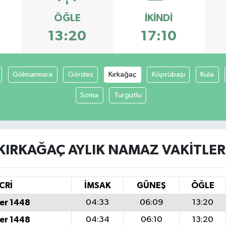
ÖĞLE
İKINDI
13:20
17:10
Gölmarmara
Gördes
Kırkağaç
Köprübaşı
Kula
Soma
Turgutlu
KIRKAĞAÇ AYLIK NAMAZ VAKITLER
CRİ
İMSAK
GÜNEŞ
ÖĞLE
er 1448
04:33
06:09
13:20
er 1448
04:34
06:10
13:20