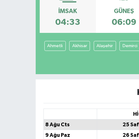
İMSAK
GÜNEŞ
Siyaset
04:33
06:09
Spor
Ahmetli
Akhisar
Alaşehir
Demirci
Hİ
8 Ağu Cts
25 Saf
9 Ağu Paz
26 Saf