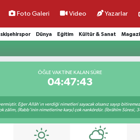
Foto Galeri
Video
Yazarlar
skişehirspor
Dünya
Eğitim
Kültür & Sanat
Magazi
ÖĞLE VAKTİNE KALAN SÜRE
04:47:42
ermiştir. Eğer Allâh’ın verdiği nimetleri sayacak olsanız sayıp bitiremez
ok zâlim, (Rabb’inin nimetlerine karşı) çok nankördür. (İbrâhîm Sûresi, 3