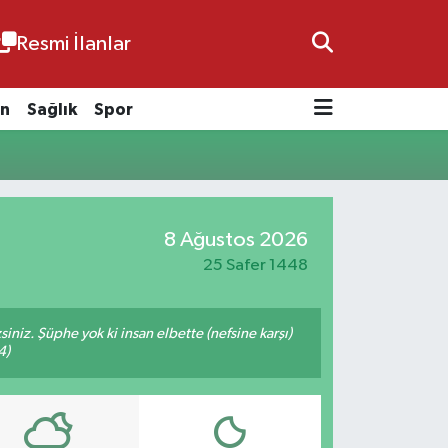
Resmi İlanlar
n
Sağlık
Spor
8 Ağustos 2026
25 Safer 1448
siniz. Şüphe yok ki insan elbette (nefsine karşı)
4)