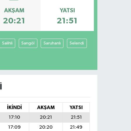
AKŞAM
YATSI
20:21
21:51
Salihli
Sarıgöl
Saruhanlı
Selendi
I
İKINDI
AKŞAM
YATSI
17:10
20:21
21:51
17:09
20:20
21:49