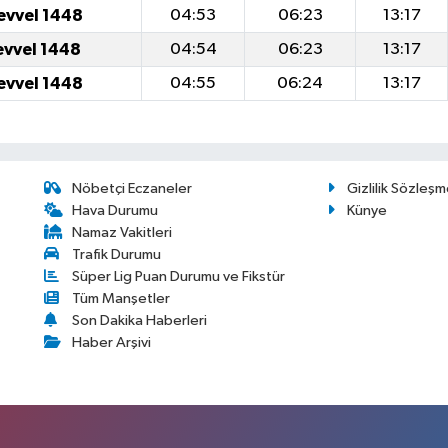
evvel 1448
04:53
06:23
13:17
evvel 1448
04:54
06:23
13:17
evvel 1448
04:55
06:24
13:17
Nöbetçi Eczaneler
Gizlilik Sözleşm
Hava Durumu
Künye
Namaz Vakitleri
Trafik Durumu
Süper Lig Puan Durumu ve Fikstür
Tüm Manşetler
Son Dakika Haberleri
Haber Arşivi