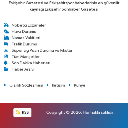
Eskişehir Gazetesi ve Eskişehirspor haberlerinin en güvenilir
kaynağı Eskişehir Sonhaber Gazetesi
Nöbetçi Eczaneler
Hava Durumu
Namaz Vakitleri
Trafik Durumu
Süper Lig Puan Durumu ve Fikstür
Tüm Manşetler
Son Dakika Haberleri
Haber Arşivi
Gizlilik Sözleşmesi
İletişim
Künye
RSS
Copyright © 2026. Her hakkı saklıdır.