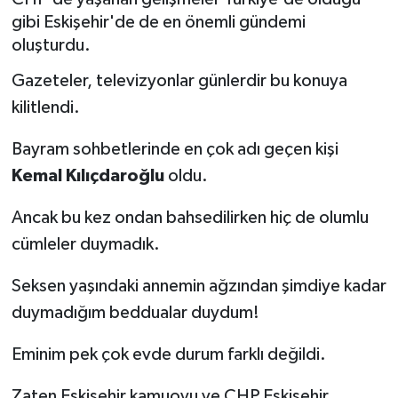
gibi Eskişehir'de de en önemli gündemi
Siyaset
oluşturdu.
Spor
Gazeteler, televizyonlar günlerdir bu konuya
kilitlendi.
Bayram sohbetlerinde en çok adı geçen kişi
Kemal Kılıçdaroğlu
oldu.
Ancak bu kez ondan bahsedilirken hiç de olumlu
cümleler duymadık.
Seksen yaşındaki annemin ağzından şimdiye kadar
duymadığım beddualar duydum!
Eminim pek çok evde durum farklı değildi.
Zaten Eskişehir kamuoyu ve CHP Eskişehir