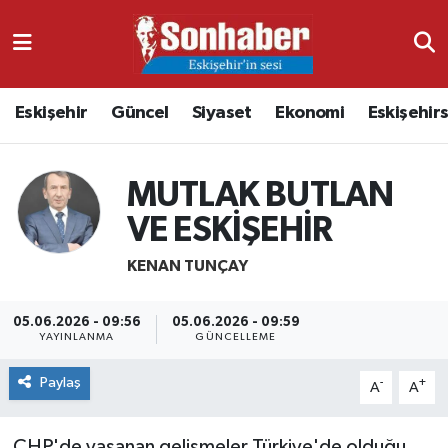
Dünya
Nöbetçi Eczaneler
Eskişehir
Güncel
Siyaset
Ekonomi
Eskişehir
Eğitim
Hava Durumu
Ekonomi
Namaz Vakitleri
MUTLAK BUTLAN
VE ESKİŞEHİR
Güncel
Trafik Durumu
KENAN TUNÇAY
Kültür & Sanat
Süper Lig Puan Durumu ve Fikstür
05.06.2026 - 09:56
05.06.2026 - 09:59
Magazin
Tüm Manşetler
YAYINLANMA
GÜNCELLEME
Resmi İlanlar
Son Dakika Haberleri
Paylaş
-
+
A
A
Sağlık
Haber Arşivi
CHP'de yaşanan gelişmeler Türkiye'de olduğu