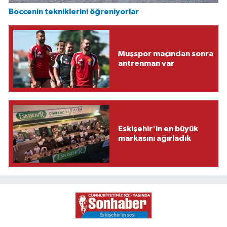
Boccenin tekniklerini öğreniyorlar
Muşspor maçından sonra
antrenman var
Eskişehir'in en büyük
markasını ağırladık