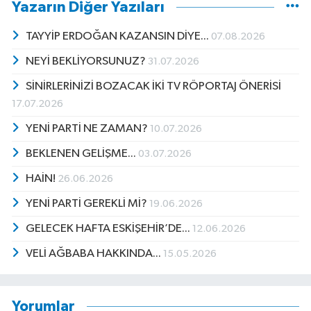
Yazarın Diğer Yazıları
TAYYİP ERDOĞAN KAZANSIN DİYE...
07.08.2026
NEYİ BEKLİYORSUNUZ?
31.07.2026
SİNİRLERİNİZİ BOZACAK İKİ TV RÖPORTAJ ÖNERİSİ
17.07.2026
YENİ PARTİ NE ZAMAN?
10.07.2026
BEKLENEN GELİŞME...
03.07.2026
HAİN!
26.06.2026
YENİ PARTİ GEREKLİ Mİ?
19.06.2026
GELECEK HAFTA ESKİŞEHİR’DE...
12.06.2026
VELİ AĞBABA HAKKINDA...
15.05.2026
Yorumlar