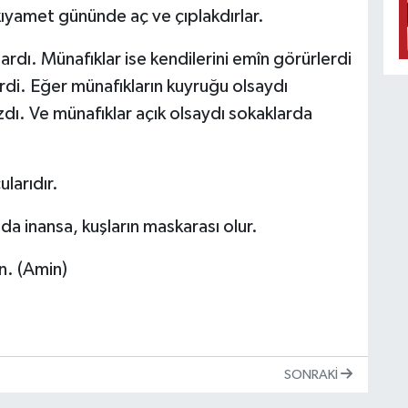
kıyamet gününde aç ve çıplakdırlar.
rdı. Münafıklar ise kendilerini emîn görürlerdi
rdi. Eğer münafıkların kuyruğu olsaydı
dı. Ve münafıklar açık olsaydı sokaklarda
larıdır.
da inansa, kuşların maskarası olur.
n. (Amin)
SONRAKI