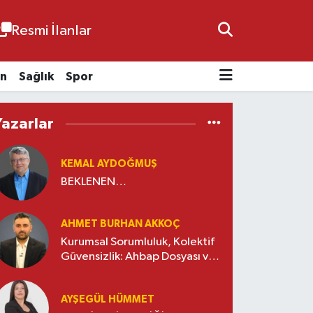
Resmi İlanlar
n
Sağlık
Spor
Yazarlar
KEMAL AYDOĞMUŞ
BEKLENEN…
AHMET BURHAN AKKOÇ
Kurumsal Sorumluluk, Kolektif
Güvensizlik: Ahbap Dosyası ve
Sivil Toplumda Genelleme
Sorunu
AYŞEGÜL HÜMMET