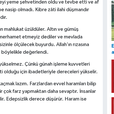
eyi yeme şehvetinden oldu ve tevbe etti ve af
be nasip olmadı. Kibre zâti ilahi düşmandır
dır.
n mahlukat üzüldüler. Altın ve gümüş
ne merhamet etmeyiz dediler ve mevlada
zinle ölçülecek buyurdu. Allah'ın rızasına
E
böylelikle değerlendi.
yükselmez. Çünkü günah işleme kuvvetleri
olduğu için ibadetleriyle dereceleri yükselir.
kaçmak lazım. Farzlardan evvel haramları bilip
r çok farz yapmaktan daha sevaptır. İnsanlar
ir. Edepsizlik derece düşürür. Haram ise