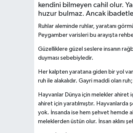
kendini bilmeyen cahil olur. Y
Siyaset
huzur bulmaz. Ancak ibadetler
Ruhlar aleminde ruhlar, yaratanı görmü
Spor
Peygamber varisleri bu arayışta rehbe
Güzelliklere güzel seslere insanın rağ
duyması sebebiyledir.
Her kalpten yaratana giden bir yol var
ruh ile alakalıdır. Gayri maddi olan ru
Hayvanlar Dünya için melekler ahiret i
ahiret için yaratılmıştır. Hayvanlarda 
yok. İnsanda ise hem şehvet hemde akıl
meleklerden üstün olur. İnsan aklını ş