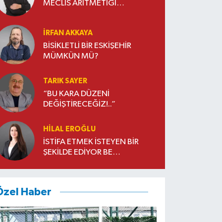
MECLİS ARİTMETİĞİ…
İRFAN AKKAYA
BİSİKLETLİ BİR ESKİŞEHİR
MÜMKÜN MÜ?
TARIK SAYER
“BU KARA DÜZENİ
DEĞİŞTİRECEĞİZ!..”
HILAL EROĞLU
İSTİFA ETMEK İSTEYEN BİR
ŞEKİLDE EDİYOR BE…
Özel Haber