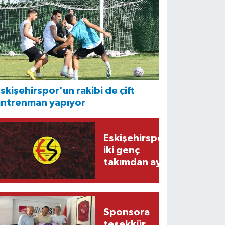
skişehirspor'un rakibi de çift
antrenman yapıyor
Eskişehirspor'da
iki genç
takımdan ayrıldı
Sponsora
teşekkür