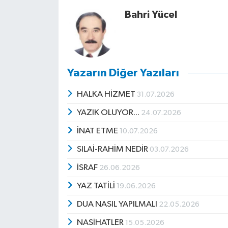
Bahri Yücel
Yazarın Diğer Yazıları
HALKA HİZMET
31.07.2026
YAZIK OLUYOR...
24.07.2026
İNAT ETME
10.07.2026
SILAİ-RAHİM NEDİR
03.07.2026
İSRAF
26.06.2026
YAZ TATİLİ
19.06.2026
DUA NASIL YAPILMALI
22.05.2026
NASİHATLER
15.05.2026