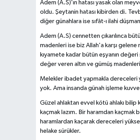
Adem (A.S)'ın hatası yasak olan meyv
oldu. Şeytanin hatası kibirden di. Tev
diğer günahlara ise sıfât-ı ilahi düşman
Adem (A.S) cennetten çıkarılınca bütü
madenleri ise biz Allah'a karşı gele
kıyamete kadar bütün eşyanın değeri si
değer veren altın ve gümüş madenleri 
Melekler ibadet yapmakla dereceleri 
yok. Ama insanda günah işleme kuvveti 
Güzel ahlaktan evvel kötü ahlakı bilip 
kaçmak lazım. Bir haramdan kaçmak bi
haramlardan kaçarak dereceleri yüksel
helake sürükler.