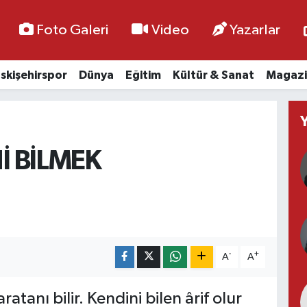
Foto Galeri
Video
Yazarlar
skişehirspor
Dünya
Eğitim
Kültür & Sanat
Magazi
İ BİLMEK
-
+
A
A
ratanı bilir. Kendini bilen ârif olur