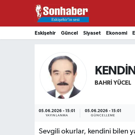
Dünya
Nöbetçi Eczaneler
Eskişehir
Güncel
Siyaset
Ekonomi
E
Eğitim
Hava Durumu
Ekonomi
Namaz Vakitleri
KENDİN
Güncel
Trafik Durumu
BAHRI YÜCEL
Kültür & Sanat
Süper Lig Puan Durumu ve Fikstür
Magazin
Tüm Manşetler
05.06.2026 - 15:01
05.06.2026 - 15:01
Resmi İlanlar
Son Dakika Haberleri
YAYINLANMA
GÜNCELLEME
Sevgili okurlar, kendini bilen ya
Sağlık
Haber Arşivi