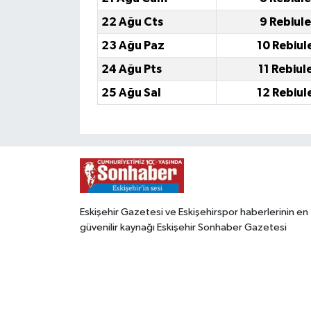
22 Ağu Cts
9 Rebiul
23 Ağu Paz
10 Rebiul
24 Ağu Pts
11 Rebiul
25 Ağu Sal
12 Rebiul
Eskişehir Gazetesi ve Eskişehirspor haberlerinin en
güvenilir kaynağı Eskişehir Sonhaber Gazetesi