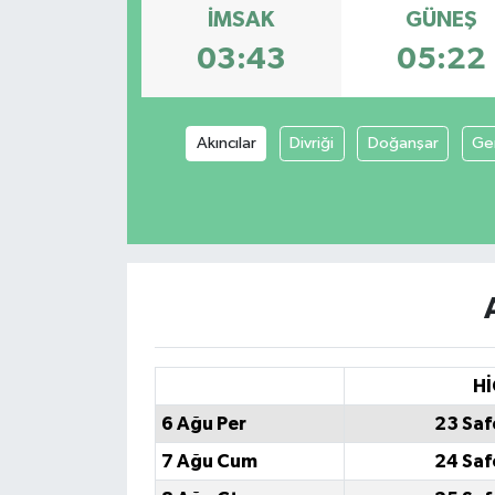
İMSAK
GÜNEŞ
Siyaset
03:43
05:22
Spor
Akıncılar
Divriği
Doğanşar
Ge
Hİ
6 Ağu Per
23 Saf
7 Ağu Cum
24 Saf