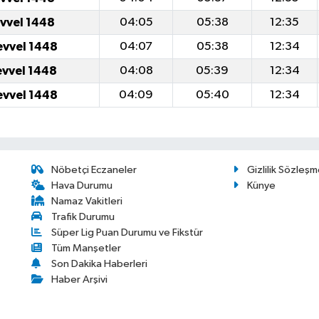
evvel 1448
04:05
05:38
12:35
evvel 1448
04:07
05:38
12:34
evvel 1448
04:08
05:39
12:34
evvel 1448
04:09
05:40
12:34
Nöbetçi Eczaneler
Gizlilik Sözleşm
Hava Durumu
Künye
Namaz Vakitleri
Trafik Durumu
Süper Lig Puan Durumu ve Fikstür
Tüm Manşetler
Son Dakika Haberleri
Haber Arşivi