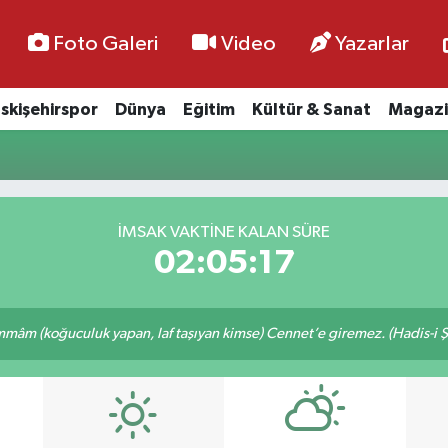
Foto Galeri
Video
Yazarlar
skişehirspor
Dünya
Eğitim
Kültür & Sanat
Magazi
İMSAK VAKTİNE KALAN SÜRE
02:05:16
âm (koğuculuk yapan, laf taşıyan kimse) Cennet’e giremez. (Hadis-i Ş