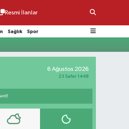
Resmi İlanlar
n
Sağlık
Spor
6 Ağustos 2026
23 Safer 1448
erif)