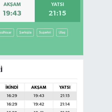
AKŞAM
YATSI
19:43
21:15
yulhisar
Şarkışla
Suşehri
Ulaş
I
İKINDI
AKŞAM
YATSI
16:29
19:43
21:15
16:29
19:42
21:14