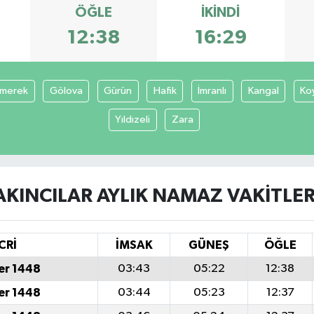
ÖĞLE
İKINDI
12:38
16:29
merek
Gölova
Gürün
Hafik
İmranlı
Kangal
Ko
Yıldızeli
Zara
AKINCILAR AYLIK NAMAZ VAKITLER
CRİ
İMSAK
GÜNEŞ
ÖĞLE
er 1448
03:43
05:22
12:38
er 1448
03:44
05:23
12:37