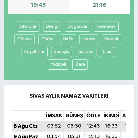
19:45
21:16
Akıncılar
Divriği
Doğanşar
Gemerek
Gölova
Gürün
Hafik
İmranlı
Kangal
Koyulhisar
Şarkışla
Suşehri
Ulaş
Yıldızeli
Zara
SIVAS AYLIK NAMAZ VAKITLERI
İMSAK
GÜNEŞ
ÖĞLE
İKINDI
AKŞA
8 Ağu Cts
03:52
05:30
12:43
16:33
19:4
9 Ağu Paz
03:54
05:31
12:43
16:33
19:4