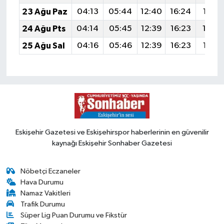
23 Ağu Paz
04:13
05:44
12:40
16:24
19:25
24 Ağu Pts
04:14
05:45
12:39
16:23
19:2
25 Ağu Sal
04:16
05:46
12:39
16:23
19:22
Eskişehir Gazetesi ve Eskişehirspor haberlerinin en güvenilir
kaynağı Eskişehir Sonhaber Gazetesi
Nöbetçi Eczaneler
Hava Durumu
Namaz Vakitleri
Trafik Durumu
Süper Lig Puan Durumu ve Fikstür