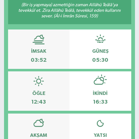
(Bir iş yapmaya) azmettiğin zaman Allâhü Teâlâ’ya
tevekkül et. Zira Allâhü Teâlâ, tevekkül eden kullarını
Siyaset
sever. (Âl-i İmrân Sûresi, 159)
Spor
İMSAK
GÜNEŞ
03:52
05:30
ÖĞLE
İKINDI
12:43
16:33
AKŞAM
YATSI