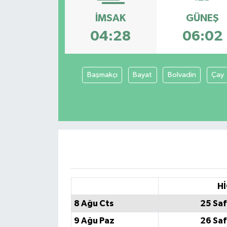
İMSAK
GÜNEŞ
Siyaset
04:28
06:02
Spor
Başmakçı
Bayat
Bolvadin
Çay
Hİ
8 Ağu Cts
25 Saf
9 Ağu Paz
26 Saf