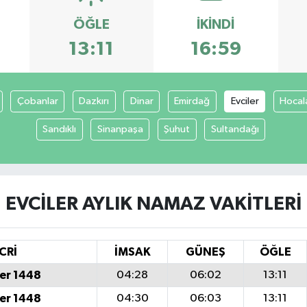
ÖĞLE
İKINDI
13:11
16:59
Çobanlar
Dazkırı
Dinar
Emirdağ
Evciler
Hocal
Sandıklı
Sinanpaşa
Şuhut
Sultandağı
EVCILER AYLIK NAMAZ VAKITLERI
CRİ
İMSAK
GÜNEŞ
ÖĞLE
er 1448
04:28
06:02
13:11
er 1448
04:30
06:03
13:11