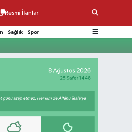
Resmi İlanlar
n
Sağlık
Spor
8 Ağustos 2026
25 Safer 1448
met günü azâp etmez. Her kim de Allâhü Teâlâ’ya