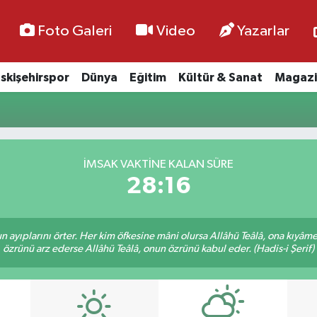
Foto Galeri
Video
Yazarlar
skişehirspor
Dünya
Eğitim
Kültür & Sanat
Magazi
İMSAK VAKTİNE KALAN SÜRE
28:15
nun ayıplarını örter. Her kim öfkesine mâni olursa Allâhü Teâlâ, ona kıyâ
özrünü arz ederse Allâhü Teâlâ, onun özrünü kabul eder. (Hadis-i Şerif)