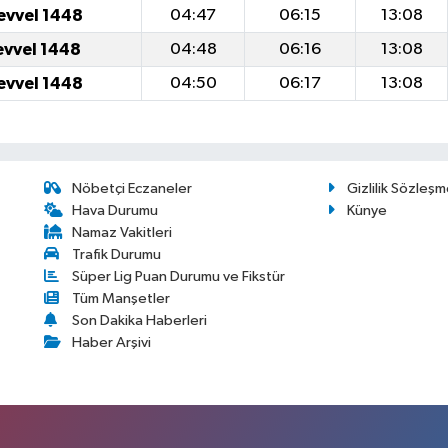
evvel 1448
04:47
06:15
13:08
evvel 1448
04:48
06:16
13:08
evvel 1448
04:50
06:17
13:08
Nöbetçi Eczaneler
Gizlilik Sözleşm
Hava Durumu
Künye
Namaz Vakitleri
Trafik Durumu
Süper Lig Puan Durumu ve Fikstür
Tüm Manşetler
Son Dakika Haberleri
Haber Arşivi