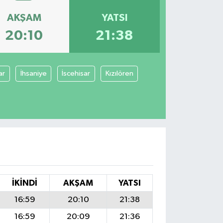
AKŞAM
YATSI
20:10
21:38
ar
İhsaniye
İscehisar
Kızılören
İKINDI
AKŞAM
YATSI
16:59
20:10
21:38
16:59
20:09
21:36