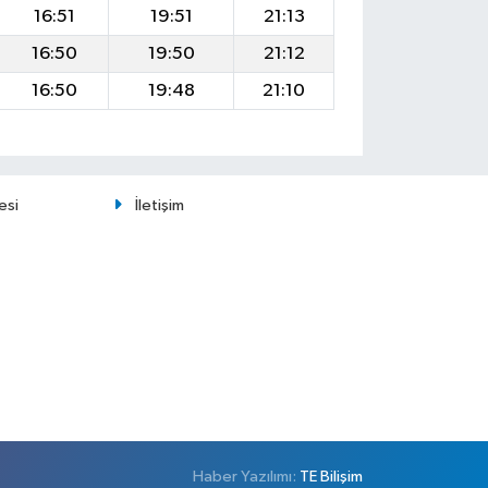
16:51
19:51
21:13
16:50
19:50
21:12
16:50
19:48
21:10
esi
İletişim
Haber Yazılımı:
TE Bilişim