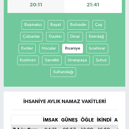
20:11
21:41
Başmakçı
Bayat
Bolvadin
Çay
Çobanlar
Dazkırı
Dinar
Emirdağ
Evciler
Hocalar
İhsaniye
İscehisar
Kızılören
Sandıklı
Sinanpaşa
Şuhut
Sultandağı
İHSANIYE AYLIK NAMAZ VAKITLERI
İMSAK
GÜNEŞ
ÖĞLE
İKINDI
AKŞA