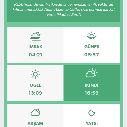
Rabb’inizi devamlı zikrediniz ve namazınızı ilk vaktinde
kılınız, muhakkak Allah Azze ve Celle, size ecrinizi kat kat
Siyaset
verir. (Hadis-i Şerif)
Spor
İMSAK
GÜNEŞ
04:21
05:57
ÖĞLE
İKINDI
13:09
16:59
AKŞAM
YATSI