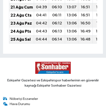
21 Ağu Cum
04:39
06:10
13:07
16:51
19:53
22 Ağu Cts
04:41
06:11
13:06
16:51
19:52
23 Ağu Paz
04:42
06:12
13:06
16:50
19:51
24 Ağu Pts
04:43
06:13
13:06
16:49
19:4
25 Ağu Sal
04:44
06:14
13:06
16:48
19:4
Eskişehir Gazetesi ve Eskişehirspor haberlerinin en güvenilir
kaynağı Eskişehir Sonhaber Gazetesi
Nöbetçi Eczaneler
Hava Durumu