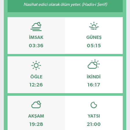
Nasihat edici olarak ölüm yeter. (Hadis-i Şerif)
Siyaset
Spor
İMSAK
GÜNEŞ
03:36
05:15
ÖĞLE
İKINDI
12:26
16:17
AKŞAM
YATSI
19:28
21:00