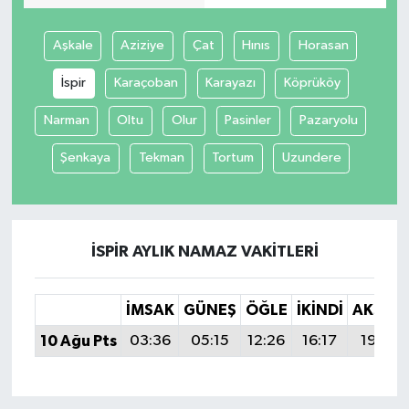
Aşkale
Aziziye
Çat
Hınıs
Horasan
İspir
Karaçoban
Karayazı
Köprüköy
Narman
Oltu
Olur
Pasinler
Pazaryolu
Şenkaya
Tekman
Tortum
Uzundere
İSPIR AYLIK NAMAZ VAKITLERI
İMSAK
GÜNEŞ
ÖĞLE
İKINDI
AKŞAM
10 Ağu Pts
03:36
05:15
12:26
16:17
19:28