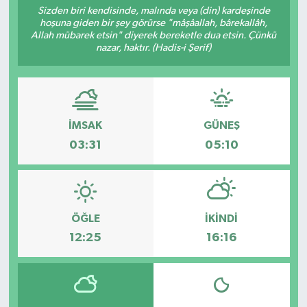
Sizden biri kendisinde, malında veya (din) kardeşinde
hoşuna giden bir şey görürse "mâşâallah, bârekallâh,
Siyaset
Allah mübarek etsin" diyerek bereketle dua etsin. Çünkü
nazar, haktır. (Hadis-i Şerif)
Spor
İMSAK
GÜNEŞ
03:31
05:10
ÖĞLE
İKINDI
12:25
16:16