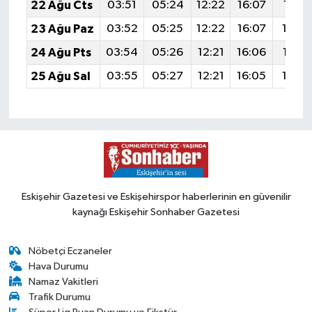
22 Ağu Cts
03:51
05:24
12:22
16:07
19:10
23 Ağu Paz
03:52
05:25
12:22
16:07
19:0
24 Ağu Pts
03:54
05:26
12:21
16:06
19:07
25 Ağu Sal
03:55
05:27
12:21
16:05
19:0
Eskişehir Gazetesi ve Eskişehirspor haberlerinin en güvenilir
kaynağı Eskişehir Sonhaber Gazetesi
Nöbetçi Eczaneler
Hava Durumu
Namaz Vakitleri
Trafik Durumu