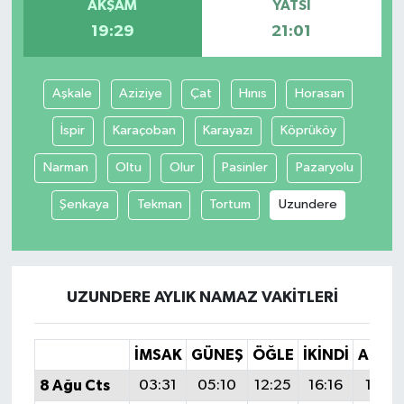
AKŞAM
YATSI
19:29
21:01
Aşkale
Aziziye
Çat
Hınıs
Horasan
İspir
Karaçoban
Karayazı
Köprüköy
Narman
Oltu
Olur
Pasinler
Pazaryolu
Şenkaya
Tekman
Tortum
Uzundere
UZUNDERE AYLIK NAMAZ VAKITLERI
İMSAK
GÜNEŞ
ÖĞLE
İKINDI
AKŞA
8 Ağu Cts
03:31
05:10
12:25
16:16
19:2