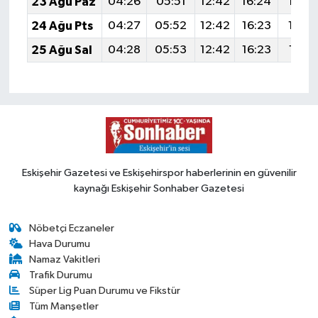
23 Ağu Paz
04:26
05:51
12:42
16:24
19:23
24 Ağu Pts
04:27
05:52
12:42
16:23
19:22
25 Ağu Sal
04:28
05:53
12:42
16:23
19:21
Eskişehir Gazetesi ve Eskişehirspor haberlerinin en güvenilir
kaynağı Eskişehir Sonhaber Gazetesi
Nöbetçi Eczaneler
Hava Durumu
Namaz Vakitleri
Trafik Durumu
Süper Lig Puan Durumu ve Fikstür
Tüm Manşetler