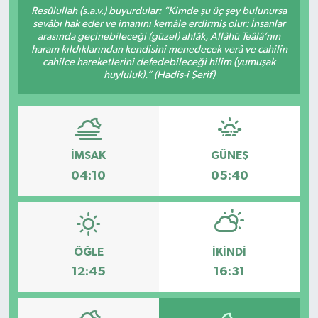
Resûlullah (s.a.v.) buyurdular: “Kimde şu üç şey bulunursa
sevâbı hak eder ve imanını kemâle erdirmiş olur: İnsanlar
Siyaset
arasında geçinebileceği (güzel) ahlâk, Allâhü Teâlâ’nın
haram kıldıklarından kendisini menedecek verâ ve cahilin
Spor
cahilce hareketlerini defedebileceği hilim (yumuşak
huyluluk).” (Hadis-i Şerif)
İMSAK
GÜNEŞ
04:10
05:40
ÖĞLE
İKINDI
12:45
16:31