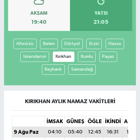
AKŞAM
YATSI
19:40
21:05
Altınözü
Belen
Dörtyol
Erzin
Hassa
İskenderun
Kırıkhan
Kumlu
Payas
Reyhanlı
Samandağ
KIRIKHAN AYLIK NAMAZ VAKITLERI
İMSAK
GÜNEŞ
ÖĞLE
İKINDI
AKŞA
9 Ağu Paz
04:10
05:40
12:45
16:31
19:4