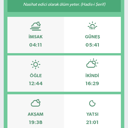
Nasihat edici olarak ölüm yeter. (Hadis-i Şerif)
Siyaset
Spor
İMSAK
GÜNEŞ
04:11
05:41
ÖĞLE
İKINDI
12:44
16:29
AKŞAM
YATSI
19:38
21:01