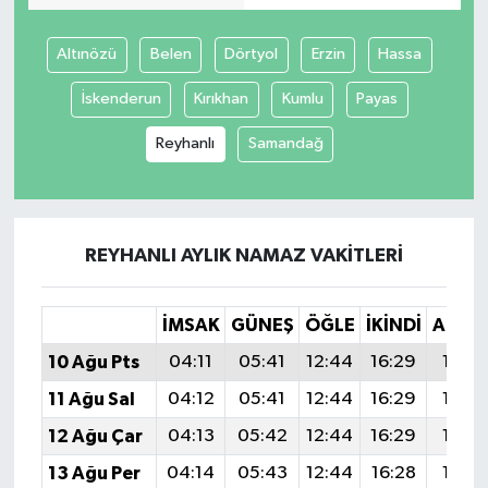
Altınözü
Belen
Dörtyol
Erzin
Hassa
İskenderun
Kırıkhan
Kumlu
Payas
Reyhanlı
Samandağ
REYHANLI AYLIK NAMAZ VAKITLERI
İMSAK
GÜNEŞ
ÖĞLE
İKINDI
AKŞA
10 Ağu Pts
04:11
05:41
12:44
16:29
19:38
11 Ağu Sal
04:12
05:41
12:44
16:29
19:37
12 Ağu Çar
04:13
05:42
12:44
16:29
19:36
13 Ağu Per
04:14
05:43
12:44
16:28
19:35