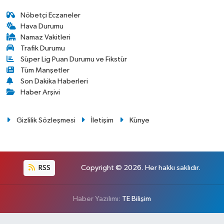
Nöbetçi Eczaneler
Hava Durumu
Namaz Vakitleri
Trafik Durumu
Süper Lig Puan Durumu ve Fikstür
Tüm Manşetler
Son Dakika Haberleri
Haber Arşivi
Gizlilik Sözleşmesi
İletişim
Künye
RSS
Copyright © 2026. Her hakkı saklıdır.
Haber Yazılımı:
TE Bilişim