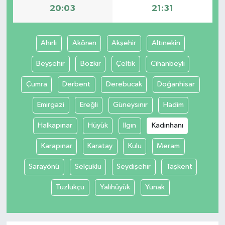
20:03
21:31
Ahırlı
Akören
Akşehir
Altınekin
Beyşehir
Bozkır
Çeltik
Cihanbeyli
Çumra
Derbent
Derebucak
Doğanhisar
Emirgazi
Ereğli
Güneysınır
Hadim
Halkapınar
Hüyük
Ilgın
Kadınhanı
Karapınar
Karatay
Kulu
Meram
Sarayönü
Selçuklu
Seydişehir
Taşkent
Tuzlukçu
Yalıhüyük
Yunak