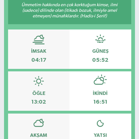
Ümmetim hakkında en çok korktuğum kimse, ilmi
(sadece) dilinde olan (itikadı bozuk, ilmiyle amel
Siyaset
etmeyen) münafıklardır. (Hadis-i Şerif)
Spor
İMSAK
GÜNEŞ
04:17
05:52
ÖĞLE
İKINDI
13:02
16:51
AKŞAM
YATSI