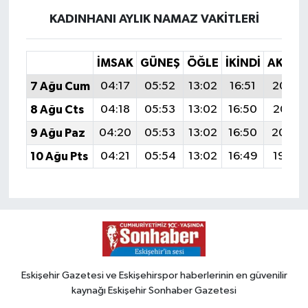
KADINHANI AYLIK NAMAZ VAKITLERI
İMSAK
GÜNEŞ
ÖĞLE
İKINDI
AKŞA
7 Ağu Cum
04:17
05:52
13:02
16:51
20:03
8 Ağu Cts
04:18
05:53
13:02
16:50
20:01
9 Ağu Paz
04:20
05:53
13:02
16:50
20:00
10 Ağu Pts
04:21
05:54
13:02
16:49
19:59
Eskişehir Gazetesi ve Eskişehirspor haberlerinin en güvenilir
kaynağı Eskişehir Sonhaber Gazetesi