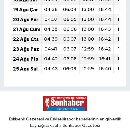
19 Ağu Çar
04:36
06:04
13:00
16:44
19:47
20 Ağu Per
04:37
06:05
13:00
16:44
19:4
21 Ağu Cum
04:38
06:06
13:00
16:43
19:4
22 Ağu Cts
04:39
06:07
13:00
16:42
19:4
23 Ağu Paz
04:41
06:07
12:59
16:42
19:41
24 Ağu Pts
04:42
06:08
12:59
16:41
19:4
25 Ağu Sal
04:43
06:09
12:59
16:40
19:3
Eskişehir Gazetesi ve Eskişehirspor haberlerinin en güvenilir
kaynağı Eskişehir Sonhaber Gazetesi