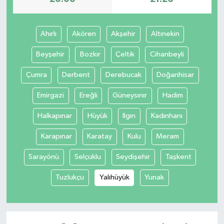
Ahırlı
Akören
Akşehir
Altınekin
Beyşehir
Bozkır
Çeltik
Cihanbeyli
Çumra
Derbent
Derebucak
Doğanhisar
Emirgazi
Ereğli
Güneysınır
Hadim
Halkapınar
Hüyük
Ilgın
Kadınhanı
Karapınar
Karatay
Kulu
Meram
Sarayönü
Selçuklu
Seydişehir
Taşkent
Tuzlukçu
Yalıhüyük
Yunak