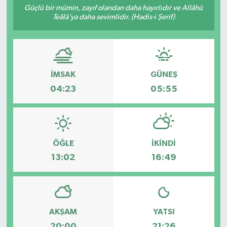
Güçlü bir mümin, zayıf olandan daha hayırlıdır ve Allâhü
Teâlâ’ya daha sevimlidir. (Hadis-i Şerif)
Siyaset
Spor
İMSAK
GÜNEŞ
04:23
05:55
ÖĞLE
İKINDI
13:02
16:49
AKŞAM
YATSI
20:00
21:26