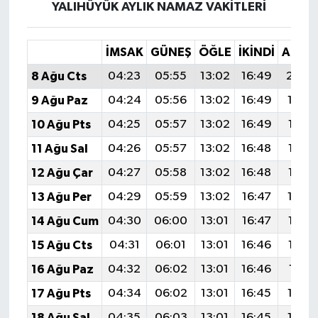
YALIHÜYÜK AYLIK NAMAZ VAKITLERI
İMSAK
GÜNEŞ
ÖĞLE
İKINDI
AKŞA
8 Ağu Cts
04:23
05:55
13:02
16:49
20:0
9 Ağu Paz
04:24
05:56
13:02
16:49
19:5
10 Ağu Pts
04:25
05:57
13:02
16:49
19:58
11 Ağu Sal
04:26
05:57
13:02
16:48
19:57
12 Ağu Çar
04:27
05:58
13:02
16:48
19:55
13 Ağu Per
04:29
05:59
13:02
16:47
19:5
14 Ağu Cum
04:30
06:00
13:01
16:47
19:53
15 Ağu Cts
04:31
06:01
13:01
16:46
19:52
16 Ağu Paz
04:32
06:02
13:01
16:46
19:51
17 Ağu Pts
04:34
06:02
13:01
16:45
19:4
18 Ağu Sal
04:35
06:03
13:01
16:45
19:4