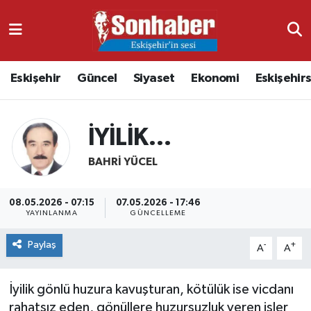
Dünya
Nöbetçi Eczaneler
Eskişehir
Güncel
Siyaset
Ekonomi
Eskişehir
Eğitim
Hava Durumu
Ekonomi
Namaz Vakitleri
İYİLİK…
Güncel
Trafik Durumu
BAHRI YÜCEL
Kültür & Sanat
Süper Lig Puan Durumu ve Fikstür
08.05.2026 - 07:15
07.05.2026 - 17:46
YAYINLANMA
GÜNCELLEME
Magazin
Tüm Manşetler
Paylaş
-
+
A
A
Resmi İlanlar
Son Dakika Haberleri
İyilik gönlü huzura kavuşturan, kötülük ise vicdanı
Sağlık
Haber Arşivi
rahatsız eden, gönüllere huzursuzluk veren işler