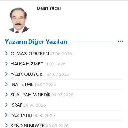
Bahri Yücel
Yazarın Diğer Yazıları
OLMASI GEREKEN
07.08.2026
HALKA HİZMET
31.07.2026
YAZIK OLUYOR...
24.07.2026
İNAT ETME
10.07.2026
SILAİ-RAHİM NEDİR
03.07.2026
İSRAF
26.06.2026
YAZ TATİLİ
19.06.2026
KENDİNİ BİLMEK
05.06.2026