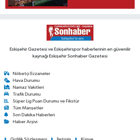
Eskişehir Gazetesi ve Eskişehirspor haberlerinin en güvenilir
kaynağı Eskişehir Sonhaber Gazetesi
Nöbetçi Eczaneler
Hava Durumu
Namaz Vakitleri
Trafik Durumu
Süper Lig Puan Durumu ve Fikstür
Tüm Manşetler
Son Dakika Haberleri
Haber Arşivi
Gizlilik Sözleşmesi
İletişim
Künye