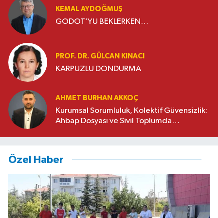
KEMAL AYDOĞMUŞ
GODOT’YU BEKLERKEN…
PROF. DR. GÜLCAN KINACI
KARPUZLU DONDURMA
AHMET BURHAN AKKOÇ
Kurumsal Sorumluluk, Kolektif Güvensizlik:
Ahbap Dosyası ve Sivil Toplumda
Genelleme Sorunu
Özel Haber