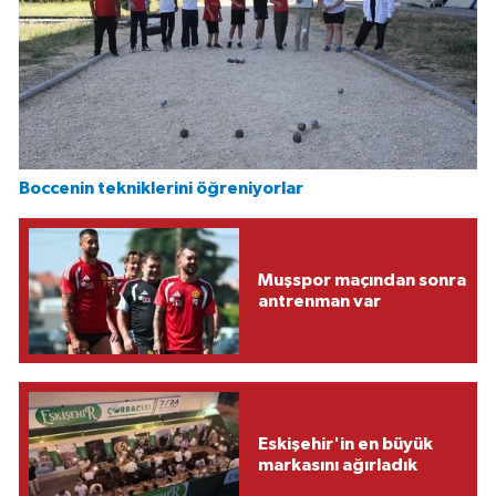
Boccenin tekniklerini öğreniyorlar
Muşspor maçından sonra
antrenman var
Eskişehir'in en büyük
markasını ağırladık