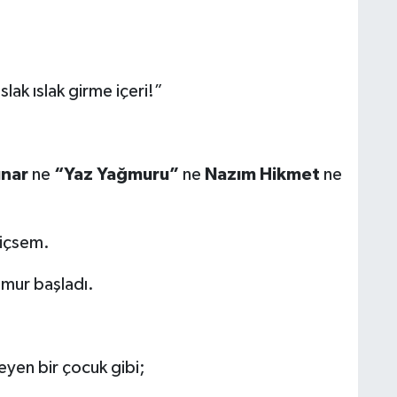
lak ıslak girme içeri!”
nar
ne
“Yaz Yağmuru”
ne
Nazım Hikmet
ne
 içsem.
ğmur başladı.
yen bir çocuk gibi;