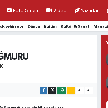
Foto Galeri
Video
Yazarlar
skişehirspor
Dünya
Eğitim
Kültür & Sanat
Magazi
AĞMURU
K
-
+
A
A