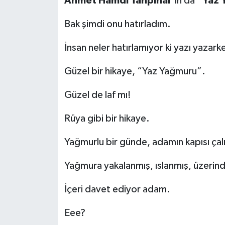
Ahmet Hamdi Tanpınar
’ın da
“Yaz 
Siyaset
Bak şimdi onu hatırladım.
Spor
İnsan neler hatırlamıyor ki yazı yazar
Güzel bir hikaye, “Yaz Yağmuru”.
Güzel de laf mı!
Rüya gibi bir hikaye.
Yağmurlu bir günde, adamın kapısı çalı
Yağmura yakalanmış, ıslanmış, üzerin
İçeri davet ediyor adam.
Eee?