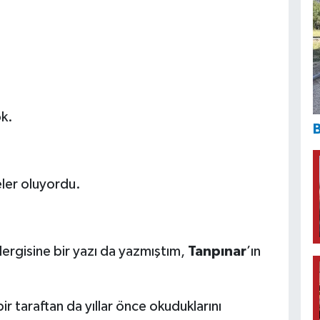
ok.
B
ler oluyordu.
ergisine bir yazı da yazmıştım,
Tanpınar
’ın
ir taraftan da yıllar önce okuduklarını