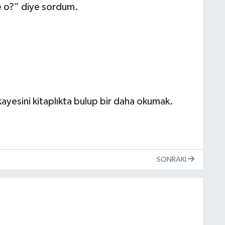
e o?” diye sordum.
kayesini kitaplıkta bulup bir daha okumak.
SONRAKI