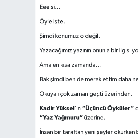
Eee si…
Öyle işte.
Şimdi konumuz o değil.
Yazacağımız yazının onunla bir ilgisi y
Ama en kısa zamanda…
Bak şimdi ben de merak ettim daha ne
Okuyalı çok zaman geçti üzerinden.
Kadir Yüksel
’in
“Üçüncü Öyküler”
d
“Yaz Yağmuru”
üzerine.
İnsan bir taraftan yeni şeyler okurken b