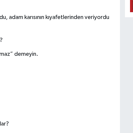
du, adam karısının kıyafetlerinden veriyordu
ı?
zmaz” demeyin.
lar?