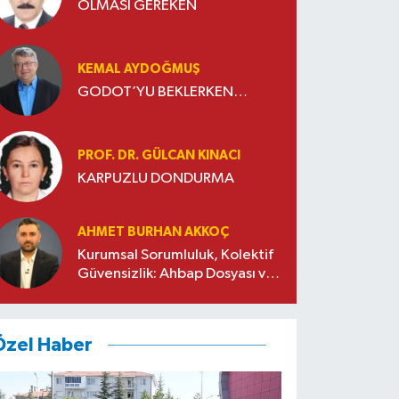
OLMASI GEREKEN
KEMAL AYDOĞMUŞ
GODOT’YU BEKLERKEN…
PROF. DR. GÜLCAN KINACI
KARPUZLU DONDURMA
AHMET BURHAN AKKOÇ
Kurumsal Sorumluluk, Kolektif
Güvensizlik: Ahbap Dosyası ve
Sivil Toplumda Genelleme
Sorunu
Özel Haber