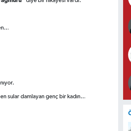
Yağmuru”
diye bir hikayesi vardı.
ken…
nıyor.
den sular damlayan genç bir kadın…