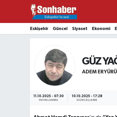
Dünya
Nöbetçi Eczaneler
Eskişehir
Güncel
Siyaset
Ekonomi
E
Eğitim
Hava Durumu
Ekonomi
Namaz Vakitleri
GÜZ Y
Güncel
Trafik Durumu
ADEM ERYÜRÜ
Kültür & Sanat
Süper Lig Puan Durumu ve Fikstür
Magazin
Tüm Manşetler
11.10.2025 - 07:30
10.10.2025 - 17:28
Resmi İlanlar
Son Dakika Haberleri
YAYINLANMA
GÜNCELLEME
Sağlık
Haber Arşivi