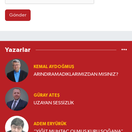
Gönder
Yazarlar
KEMAL AYDOĞMUŞ
ARINDIRAMADIKLARIMIZDAN MISINIZ?
GÜRAY ATEŞ
UZAYAN SESSİZLİK
ADEM ERYÜRÜK
“YİĞİT MUHTAÇ OLMUŞ KURU SOĞANA”