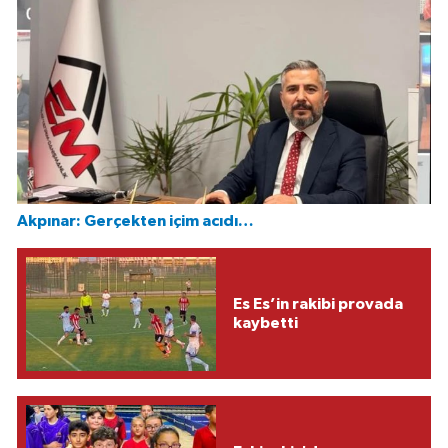
Akpınar: Gerçekten içim acıdı…
Es Es’in rakibi provada
kaybetti