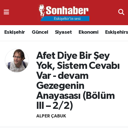
Dünya
Nöbetçi Eczaneler
Eskişehir
Güncel
Siyaset
Ekonomi
Eskişehir
Eğitim
Hava Durumu
Ekonomi
Namaz Vakitleri
Afet Diye Bir Şey
Yok, Sistem Cevabı
Güncel
Trafik Durumu
Var - devam
Kültür & Sanat
Süper Lig Puan Durumu ve Fikstür
Gezegenin
Anayasası (Bölüm
Magazin
Tüm Manşetler
III – 2/2)
Resmi İlanlar
Son Dakika Haberleri
ALPER ÇABUK
Sağlık
Haber Arşivi