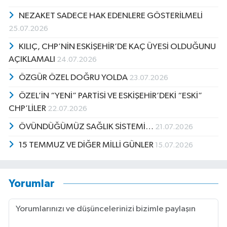
NEZAKET SADECE HAK EDENLERE GÖSTERİLMELİ
25.07.2026
KILIÇ, CHP’NİN ESKİŞEHİR’DE KAÇ ÜYESİ OLDUĞUNU
AÇIKLAMALI
24.07.2026
ÖZGÜR ÖZEL DOĞRU YOLDA
23.07.2026
ÖZEL’İN “YENİ” PARTİSİ VE ESKİŞEHİR’DEKİ “ESKİ”
CHP’LİLER
22.07.2026
ÖVÜNDÜĞÜMÜZ SAĞLIK SİSTEMİ…
21.07.2026
15 TEMMUZ VE DİĞER MİLLİ GÜNLER
15.07.2026
Yorumlar