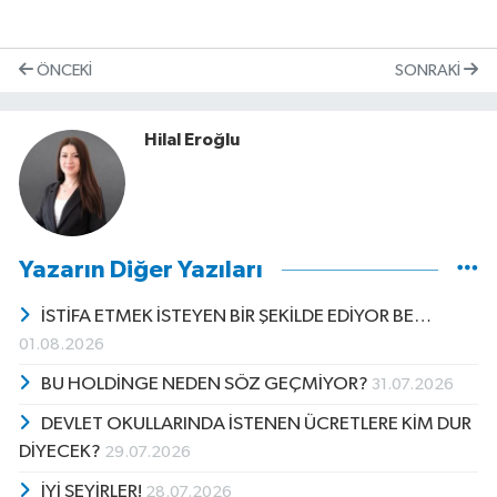
ÖNCEKI
SONRAKI
Hilal Eroğlu
Yazarın Diğer Yazıları
İSTİFA ETMEK İSTEYEN BİR ŞEKİLDE EDİYOR BE…
01.08.2026
BU HOLDİNGE NEDEN SÖZ GEÇMİYOR?
31.07.2026
DEVLET OKULLARINDA İSTENEN ÜCRETLERE KİM DUR
DİYECEK?
29.07.2026
İYİ SEYİRLER!
28.07.2026