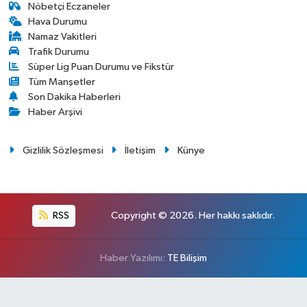
Nöbetçi Eczaneler
Hava Durumu
Namaz Vakitleri
Trafik Durumu
Süper Lig Puan Durumu ve Fikstür
Tüm Manşetler
Son Dakika Haberleri
Haber Arşivi
Gizlilik Sözleşmesi
İletişim
Künye
RSS
Copyright © 2026. Her hakkı saklıdır.
Haber Yazılımı:
TE Bilişim