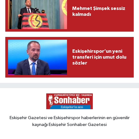
Mehmet Şimşek sessiz
kalmadı
Eskişehirspor’un yeni
transferi için umut dolu
sözler
Eskişehir Gazetesi ve Eskişehirspor haberlerinin en güvenilir
kaynağı Eskişehir Sonhaber Gazetesi