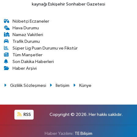
kaynağı Eskişehir Sonhaber Gazetesi
Nöbetçi Eczaneler
Hava Durumu
Namaz Vakitleri
Trafik Durumu
Süper Lig Puan Durumu ve Fikstür
Tüm Manşetler
Son Dakika Haberleri
Haber Arşivi
Gizlilik Sözleşmesi
İletişim
Künye
RSS
Copyright © 2026. Her hakkı saklıdır.
Haber Yazılımı:
TE Bilişim