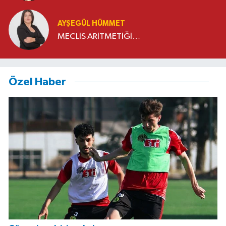
Genelleme Sorunu
AYŞEGÜL HÜMMET
MECLİS ARİTMETİĞİ…
Özel Haber