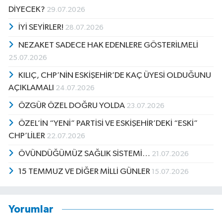
DİYECEK?
29.07.2026
İYİ SEYİRLER!
28.07.2026
NEZAKET SADECE HAK EDENLERE GÖSTERİLMELİ
25.07.2026
KILIÇ, CHP’NİN ESKİŞEHİR’DE KAÇ ÜYESİ OLDUĞUNU
AÇIKLAMALI
24.07.2026
ÖZGÜR ÖZEL DOĞRU YOLDA
23.07.2026
ÖZEL’İN “YENİ” PARTİSİ VE ESKİŞEHİR’DEKİ “ESKİ”
CHP’LİLER
22.07.2026
ÖVÜNDÜĞÜMÜZ SAĞLIK SİSTEMİ…
21.07.2026
15 TEMMUZ VE DİĞER MİLLİ GÜNLER
15.07.2026
Yorumlar