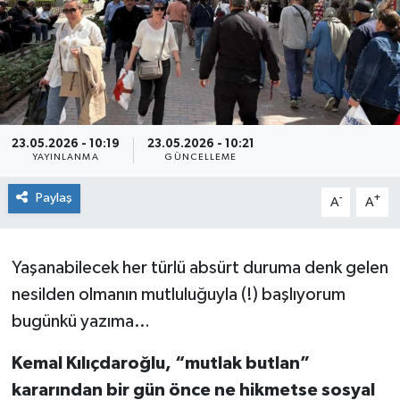
Siyaset
Spor
23.05.2026 - 10:19
23.05.2026 - 10:21
YAYINLANMA
GÜNCELLEME
Paylaş
-
+
A
A
Yaşanabilecek her türlü absürt duruma denk gelen
nesilden olmanın mutluluğuyla (!) başlıyorum
bugünkü yazıma…
Kemal Kılıçdaroğlu, “mutlak butlan”
kararından bir gün önce ne hikmetse sosyal